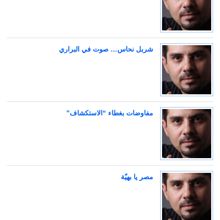
شربل نحاس… صوت في البراري
مفاوضات بغطاء “الاستكشاف”
مصر يا بهيّة