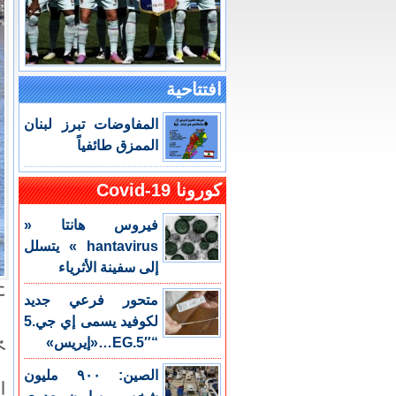
افتتاحية
المفاوضات تبرز لبنان
الممزق طائفياً
كورونا Covid-19
فيروس هانتا «
hantavirus » يتسلل
إلى سفينة الأثرياء
に
متحور فرعي جديد
لكوفيد يسمى إي جي.5
“EG.5″…«إيريس»
ベ
الصين: ٩٠٠ مليون
川