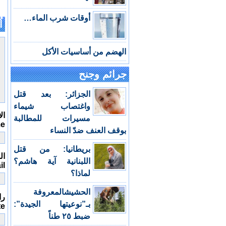
أوقات شرب الماء…
اُ
الهضم من أساسيات الأكل
جرائم وجنح
الجزائر: بعد قتل
واغتصاب شيماء
ال
مسيرات للمطالبة
me
بوقف العنف ضدّ النساء
بريطانيا: من قتل
الب
اللبنانية آية هاشم؟
il
لماذا؟
الحشيشالمعروفة
را
بـ”نوعيتها الجيدة”:
te
ضبط ٢٥ طناً