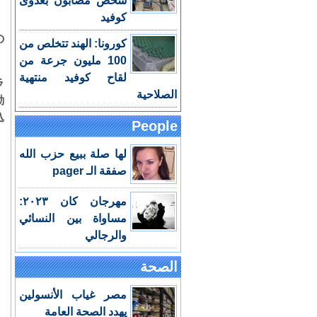
شخص مصابون بعدوى
كوفيد
の
كورونا: الهند تتخلص من
100 مليون جرعة من
لقاح كوفيد منتهية
ラ
الصلاحية
動
込
People
لها صلة ببيع حزب الله
صفقة الـ pager
مهرجان كان ٢٠٢٣:
مساواة بين النسائي
والرجالي
الصحة
مصر غياب الأنسولين
يهدد الصحة العامة