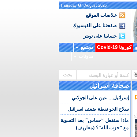
Thursday 6th August 2026
خلاصات الموقع
صفحتنا على الفيسبوك
حسابنا على تويتر
و
كورونا Covid-19
مجتمع
مدونات
صحافة اسرائيل
إسرائيل… عين على الجولاني
سلاح الجو نقطة ضعف اسرائيل
ل
ماذا ستفعل “حماس” بعد التسوية
مع “حزب الله”؟ (معاريف)