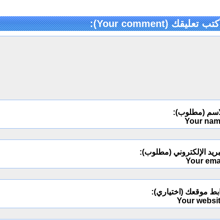
كتب تعليقك (Your comment):
اسم (مطلوب):
Your na
ريد الإلكتروني (مطلوب):
Your ema
بط موقعك (اختياري):
Your websi