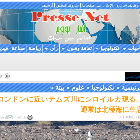
وظائف شاغرة
الإعلان على صفحاتنا
شروط التعليق
أرشيف
احيات
تكنولوجيا
ثقافة وفنون
رأي
رياضة
صناعة
فيدي
لفرنسي
رئيسية
»
تكنولوجيا
»
علوم
»
بيئة
»
ロンドンに近いテムズ川にシロイルカ現る
通常は北極海に生
2018/09/27
طباعة
إرسا