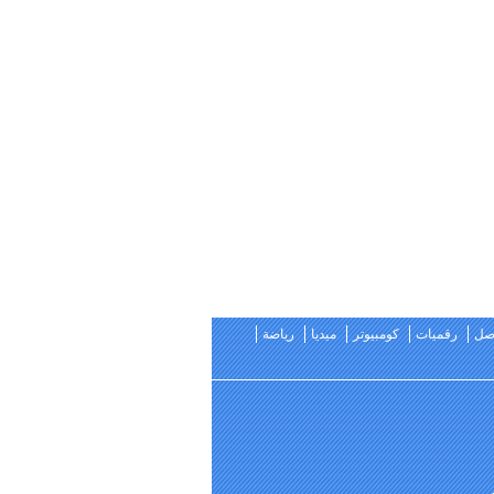
اصل
رقميات
كومبيوتر
ميديا
رياضة