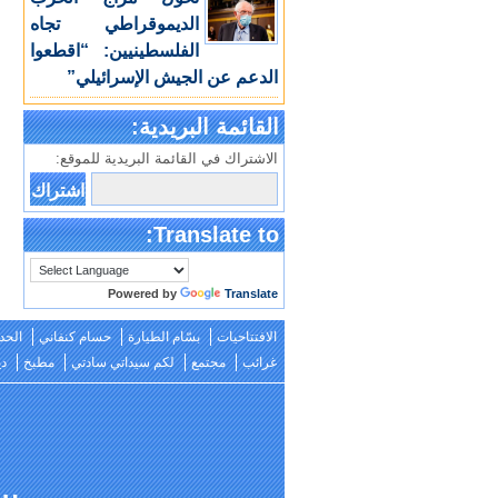
الديموقراطي تجاه
الفلسطينيين: “اقطعوا
الدعم عن الجيش الإسرائيلي”
القائمة البريدية:
الاشتراك في القائمة البريدية للموقع:
Translate to:
Powered by
Translate
الافتتاحيات
بسّام الطيارة
حسام كنفاني
الحد
غرائب
مجتمع
لكم سيداتي سادتي
مطبخ
دي