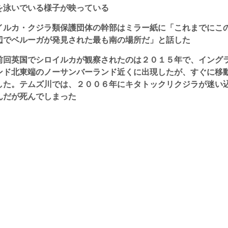
を泳いでいる様子が映っている
イルカ・クジラ類保護団体の幹部はミラー紙に「これまでにこ
辺でベルーガが発見された最も南の場所だ」と話した
前回英国でシロイルカが観察されたのは２０１５年で、イング
ンド北東端のノーサンバーランド近くに出現したが、すぐに移
した。テムズ川では、２００６年にキタトックリクジラが迷い
んだが死んでしまった