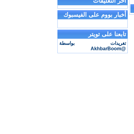
آخر التعليقات
أخبار بووم على الفيسبوك
تابعنا على تويتر
تغريدات بواسطة
@AkhbarBoom