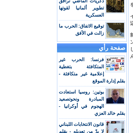
ذكريات الماضي ترافق
تطوير ألمانيا لقوتها
العسكرية
توقيع الاتفاق: الحرب ما
زالت في الأفق
صفحة رأي
فرنسا: الحرب غير
المتكافئة بتغطية
إعلامية غير متكافئة -
بقلم إدارة الموقع
بوتين: روسيا استعادت
المبادرة ونحوتصعيد
الهجوم في أوكرانيا -
بقلم خالد العزي
قانون الانتخابات اللبناني
لا بدّ من تعديله - بقلم