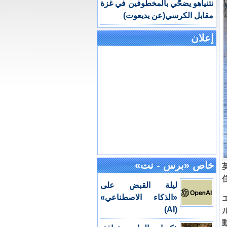
نتنياهو يضحّي بالمخطوفين في غزة
مقابل الكرسي(عن يديعوت)
إعلان
خاص «برس - نت»
ليلة القبض على
«الذكاء الاصطناعي»
(AI)