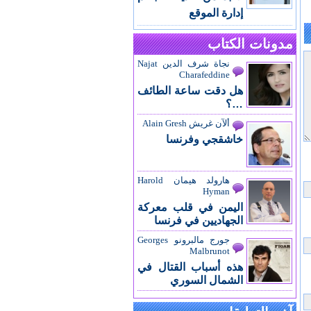
إدارة الموقع
مدونات الكتاب
نجاة شرف الدين Najat
Charafeddine
هل دقت ساعة الطائف
…؟
ألآن غريش Alain Gresh
خاشقجي وفرنسا
هارولد هيمان Harold
Hyman
اليمن في قلب معركة
الجهاديين في فرنسا
جورج مالبرونو Georges
Malbrunot
هذه أسباب القتال في
الشمال السوري