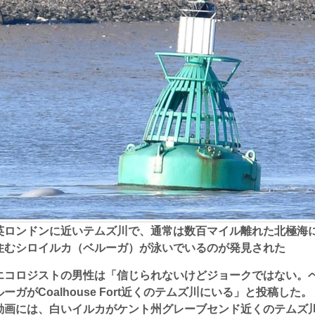
英ロンドンに近いテムズ川で、通常は数百マイル離れた北極海
住むシロイルカ（ベルーガ）が泳いでいるのが発見された
エコロジストの男性は「信じられないけどジョークではない。
ルーガがCoalhouse Fort近くのテムズ川にいる」と投稿した。
動画には、白いイルカがケント州グレーブセンド近くのテムズ