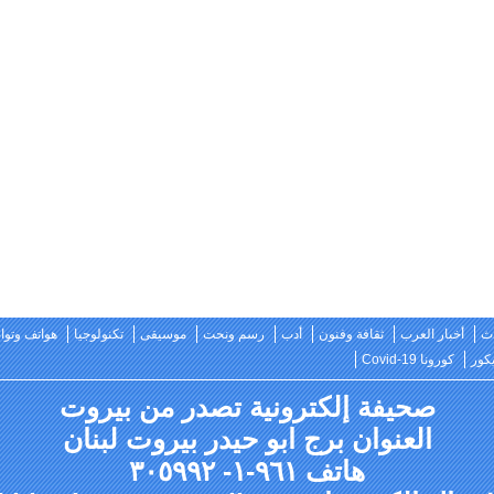
ث
أخبار العرب
ثقافة وفنون
أدب
رسم ونحت
موسيقى
تكنولوجيا
هواتف وتو
كور
كورونا Covid-19
صحيفة إلكترونية تصدر من بيروت
العنوان برج ابو حيدر بيروت لبنان
هاتف ٩٦١-١- ٣٠٥٩٩٢