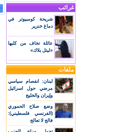
غرائب
e:
شريحة كومبيوتر في
دماغ خنزير
عائلة تخاف من كلبها
«ليتل بلاك»
ملفات
لبنان: انفصام سياسي
مرضي حول اسرائيل
وإيران والخليج
وضع صلاح الحموري
(الفرنسي فلسطيني):
فالج لا تعالج
تحول مزاج الحزب