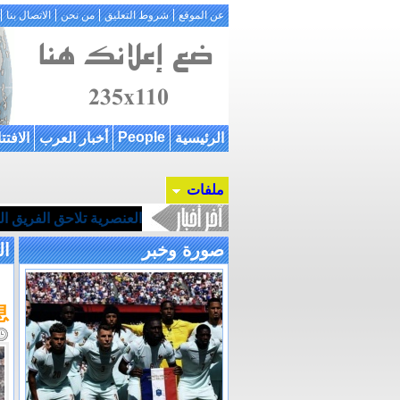
عن الموقع
شروط التعليق
من نحن
الاتصال بنا
People
الرئيسية
أخبار العرب
الافتت
ملفات
العنصرية تلاحق الفريق ا
صورة وخبر
ال
、
息