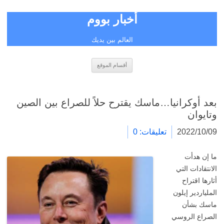
أخبار بووم
العالم بين يديك
انتقل
أقسام الموقع
إلى
المحتوى
بعد أوكرانيا…ماسك يقترح حلاً للصراع بين الصين
وتايوان
2022/10/09
تعليقات: 0
ما إن هدأت
الانتقادات التي
أثارها اقتراح
الملياردير إيلون
ماسك بشأن
الصراع الروسي