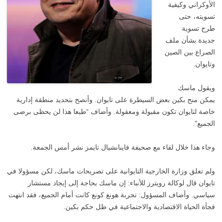
الأوكراني وكيفية
تسويته، حتى
طرح تسوية
جديدة بشأن ملف
الصراع بين الصين
وتايوان.
ويقول ماسك
يمكن منح بكين بعض السيطرة على تايوان. وأنصح بتحديد منطقة إدارية
خاصة لتايوان تكون مقبولة ومعقولة. وأضاف “طبعا هذا لن يحظى برضى
الجميع”.
وجاء هذا خلال لقاء مع صحيفة فاينانشيال تايمز نشر أمس الجمعة.
ولم تعلق وزارة الخارجية التايوانية على تصريحات ماسك، لكن مسؤولا في
تايوان قال لوكالة رويترز للأنباء: إن ماسك بحاجة إلى إيجاد مستشار
سياسي. وأضاف المسؤول: تجربة هونغ كونع كانت أمام الجميع، فقد انتهت
فجأة الحياة الاقتصادية والاجتماعية في ظل حكم بكين.