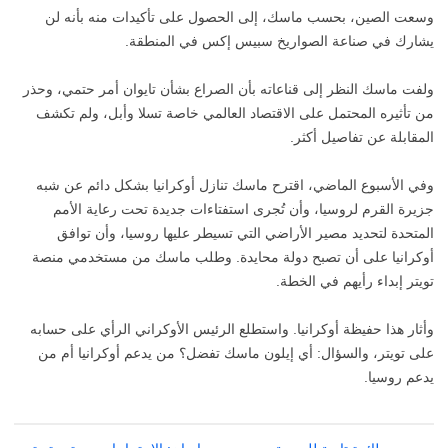
وسعت الصين، بحسب ماسك، إلى الحصول على تأكيدات منه بأنه لن
يشارك في صناعة الصواريخ سبيس إكس في المنطقة.
ولفت ماسك النظر إلى قناعاته بأن الصراع بشأن تايوان أمر حتمي، وحذر
من تأثيره المحتمل على الاقتصاد العالمي خاصة تسلا وأبل، ولم تكشف
المقابلة عن تفاصيل أكثر.
وفي الأسبوع الماضي، اقترح ماسك تنازل أوكرانيا بشكل دائم عن شبه
جزيرة القرم لروسيا، وأن تُجرى استفتاءات جديدة تحت رعاية الأمم
المتحدة لتحديد مصير الأراضي التي تسيطر عليها روسيا، وأن توافق
أوكرانيا على أن تصبح دولة محايدة. وطلب ماسك من مستخدمي منصة
تويتر إبداء رأيهم في الخطة.
وأثار هذا حفيظة أوكرانيا. واستطلع الرئيس الأوكراني الرأي على حسابه
على تويتر، والسؤال: أي إيلون ماسك تفضل؟ من يدعم أوكرانيا أم من
يدعم روسيا.