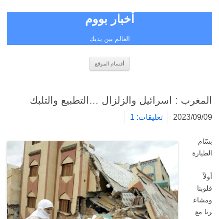
أخبار بووم
العالم بين يديك
انتقل
أقسام الموقع
إلى
المحتوى
المغرب : اسرائيل والزلزال …التطبيع والتلبك
2023/09/09
تعليقات: 1
بسّام
الطيارة
أولاً
قلوبنا
ومشاع
رنا مع