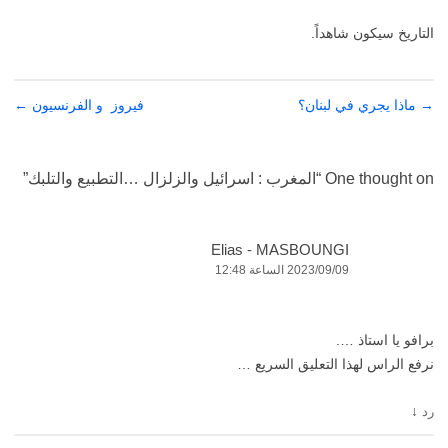
التاريخ سيكون شاهداً.
→
تصفّح
ماذا يجري في لبنان؟
فيروز و الفرنسيون
←
المقالات
One thought on “
المغرب : اسرائيل والزلزال …التطبيع والتلبك
”
Elias - MASBOUNGI
2023/09/09 الساعة 12:48
برافو يا استاذ ….
نرفع الراس لهذا التعليق السريع …
↓
رد