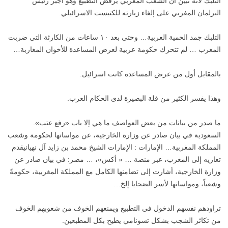
التلبك لأنه تبين أن الشعب المغربي يرفض التطبيع وهو أجبر رئيس
البرلمان المغربي على إلغاء زيارته للكنيست الاسرائيلي.
التلبك جمد الحمية العربية… وحتى بعد ١٠ ساعات من الكارثة التي ضربت
المغرب … لم تتحرك حكومة عربية لعرض المساعدة للأخوان المغاربة…
بالمقابل أول من عرض المساعدة كانت اسرائيل.
وهذا يفسر الكثير من قلة البصيرة لدى الحكام العرب.
ما صدر من بيانات من بعض العواصف ما هي إلا باب «رفع عتب».
السعودية في بيان صادر عن وزارة الخارجية، عن مواساتها لحكومة وشعب
المملكة المغربية… الإمارات : الإمارات الشيخ محمد بن زايد آل نهيانيقدم
تعازيه إلى المغرب، عبر منصة … « أكس»، … مصر: في بيان صادر عن
وزارة الخارجية، أشارت إلى تضامنها الكامل مع المملكة المغربية، حكومةً
وشعباً، ومواساتها لأسر الضحايا إلخ…
تراودهم نفسهم الدخول في التطبيع ويمنعهم الخوف من شعوبهم الخوف
من تكاثر الشجب بشكل تسونامي يطيح بكل المطبعين.