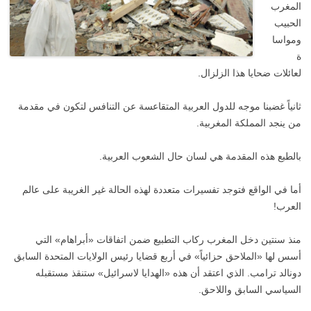
المغرب
الحبيب
ومواسا
ة
لعائلات ضحايا هذا الزلزال.
ثانياً غضبنا موجه للدول العربية المتقاعسة عن التنافس لتكون في مقدمة
من ينجد المملكة المغربية.
بالطبع هذه المقدمة هي لسان حال الشعوب العربية.
أما في الواقع فتوجد تفسيرات متعددة لهذه الحالة غير الغريبة على عالم
العرب!
منذ سنتين دخل المغرب ركاب التطبيع ضمن اتفاقات «أبراهام» التي
أسس لها «الملاحق حزائياً» في أربع قضايا رئيس الولايات المتحدة السابق
دونالد ترامب. الذي اعتقد أن هذه «الهدايا لاسرائيل» ستنقذ مستقبله
السياسي السابق واللاحق.