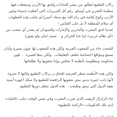
ركاب التطبيع انطلق من مصر السادات ولحق بها الأردن وسقطت فيها
منظمة التحرير في أوسلو. رغم كل التبريرات التي أعطيت (سيناء وغور
الأردن وكوخ إقامة في رام الله مع سجاد أحمر) لم تجلب هذه الخطوات
أي سلام للمنطقة لا بل على العكس !
عندما لحق المغرب والبحرين والإمارات والسودان لم يصدر أي شجب من
«أي نظام عربي» (ما عدا الجزائر و… نصف لبنان ولو بفتور).
الشجب جاء من الشعوب العربية ولكن هذه الشعوب لها عيون بصيرة وآذان
تسمع ومواقع اجتماعية تتلقف التعليقات…ولكن يدها قصيرة … فهي
محكومة ومظلومة بأنظمة لا تعكس نوايا شعوبها ولا تطلعاتها.
ولكن هذه الأنظمة تنتظر الفرصة للحاق ن بركاب التطبيع ولكنها لا تجروء
لأنها باتت خبيرة بدس نبض شعوبها الرافضة للتطبيع ولا تملك أجهزة أمنية
بقوة الدول التي سبق وطبعت… هذه الدول تنتظر دورها للتطبيع.
جاء الزلزال الرهيب الذي ضرب المغرب وفي نفس الوقت جلب «التلبك»
لدى تلك الحكومات «الراغبة بالتطبيع».