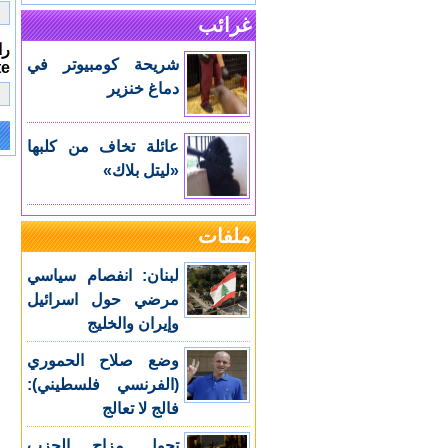
غرائب
را
شريحة كومبيوتر في
te
دماغ خنزير
عائلة تخاف من كلبها
e:
«ليتل بلاك»
ملفات
لبنان: انفصام سياسي
مرضي حول اسرائيل
وإيران والخليج
وضع صلاح الحموري
(الفرنسي فلسطيني):
فالج لا تعالج
تحول مزاج الحزب