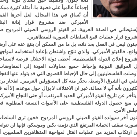
ذاته جنون، ولاسيما حين تتحدى دولة واحد
إجماعاً عالمياً على قضية ما. أمثلة كثيرة ممك
أن تُساق في هذا المجال، لعل آخرها الفيت
الأميركي ضد مشروع قرار إدانة البنا
إستيطاني في الضفة الغربية، ثم الفيتو الروسي الصيني المزدوج ض
روع قرار عمليات قمع السلطات السورية للمتظاهرين.
جنون ليس في الفعل بحد ذاته، بل ما من الممكن أن ينتج عنه على أر
واقع، فالفيتو الأميركي، والذي تلوّح واشنطن بإعادة استخدامه لمواجه
روع إعلان الدولة الفلسطينية، أعطى دولة الاحتلال فرصة لاستباح
 المواثيق الدولية وإحباط جميع محاولات العودة إلى المفاوضات
وصلت الفلسطينيين إلى حال الإحباط القصوى التي قد يتولد عنها انفجا
في في الشرق الأوسط، يحذّر منه كل المسؤولين الغربيين. انفجار ير
كثيرون بأنه آتٍ لا محالة، غير ان الاختلاف لا يزال حول موعده، إلا أنه ق
 يتأخر عن تاريخ الفيتو الأميركي الجديد المرتقب، أو حتى النجاح الأميرك
 منع حصول الدولة الفلسطينية على الأصوات التسعة المطلوبة ف
لس الأمن.
ون آخر سيولده الفيتو الصيني الروسي المزدوج. فحين ترى السلطا
سورية سقف الحماية المرتفع الذي تؤمنه بكين وموسكو، فإنها لن تتوان
 ارتكاب المزيد من عمليات القتل لمواجهة المتظاهرين السلميين، أ