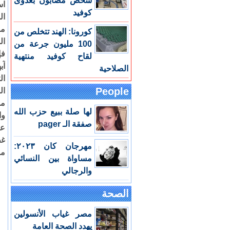
شخص مصابون بعدوى
اس
كوفيد
ال
مق
كورونا: الهند تتخلص من
ال
100 مليون جرعة من
فإ
لقاح كوفيد منتهية
آب
الصلاحية
ال
People
ال
مش
لها صلة ببيع حزب الله
وا
صفقة الـ pager
عا
غط
مهرجان كان ٢٠٢٣:
مص
مساواة بين النسائي
والرجالي
الصحة
مصر غياب الأنسولين
يهدد الصحة العامة