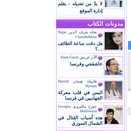
لا بدّ من تعديله - بقلم
إدارة الموقع
مدونات الكتاب
نجاة شرف الدين Najat
Charafeddine
هل دقت ساعة الطائف
…؟
ألآن غريش Alain Gresh
خاشقجي وفرنسا
هارولد هيمان Harold
Hyman
اليمن في قلب معركة
الجهاديين في فرنسا
جورج مالبرونو Georges
Malbrunot
هذه أسباب القتال في
الشمال السوري