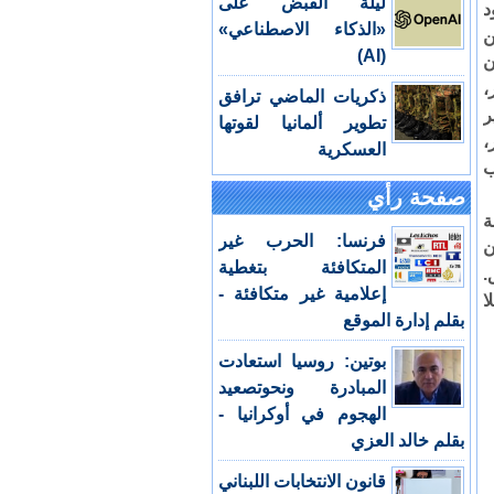
ليلة القبض على
د
«الذكاء الاصطناعي»
ن
(AI)
ن
،
ذكريات الماضي ترافق
ر
تطوير ألمانيا لقوتها
،
العسكرية
ب
صفحة رأي
ة
فرنسا: الحرب غير
ن
المتكافئة بتغطية
.
إعلامية غير متكافئة -
ا
بقلم إدارة الموقع
بوتين: روسيا استعادت
المبادرة ونحوتصعيد
الهجوم في أوكرانيا -
بقلم خالد العزي
قانون الانتخابات اللبناني