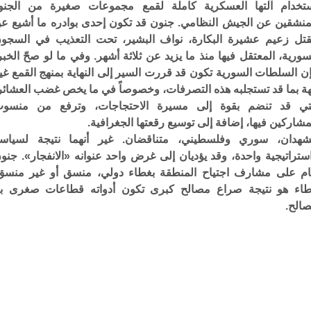
تخدام آلتها العسكرية كاملة لقمع مجموعات صغيرة من الجنو
منشقين عن الجيش النظامي. جنون قد تكون إحدى بوادره ما أشيع ع
تل زعيم عشيرة البكارة، نواف البشير، تحت التعذيب في السجو
سورية، المعتقل فيها منذ ما يزيد عن ثلاثة أشهر. وفي ما لو صحّ الخبر
ن السلطات السورية تكون قد قررت السير إلى النهاية بمنهج القمع غي
هة بما قد تستجلبه هذه التصرفات، وخصوصاً في ما يخص غضب العشائر
تي قد تنضم بقوة إلى مسيرة الاحتجاجات، وترفع من منسو
مشاركين فيها، إضافة إلى توسيع رقعتها الجغرافية.
هدان، سوري وفلسطيني، متناقضان. غير أنهما نتيجة لسياس
ستراتيجية واحدة، وقد يؤديان إلى غرض واحد عنوانه «الانفجار». جنو
م على مشارف اجتياح المنطقة بغطاء دولي، منسق أو غير منسق
اء هو نتيجة صراع مصالح كبرى تكون أدواته قطاعات صغرى بل
الح.