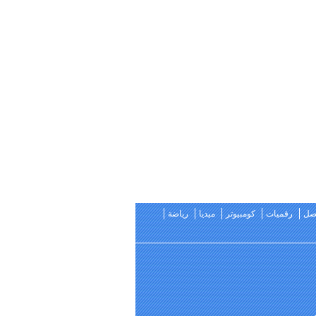
اصل
رقميات
كومبيوتر
ميديا
رياضة