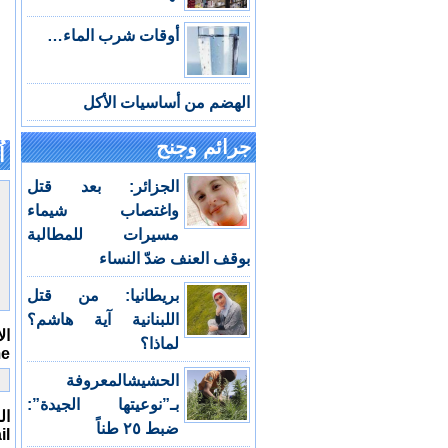
أوقات شرب الماء…
الهضم من أساسيات الأكل
جرائم وجنح
اُ
الجزائر: بعد قتل
واغتصاب شيماء
مسيرات للمطالبة
بوقف العنف ضدّ النساء
بريطانيا: من قتل
اللبنانية آية هاشم؟
ال
لماذا؟
me
الحشيشالمعروفة
بـ”نوعيتها الجيدة”:
الب
ضبط ٢٥ طناً
il