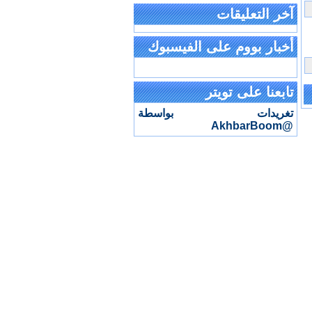
آخر التعليقات
أخبار بووم على الفيسبوك
تابعنا على تويتر
تغريدات بواسطة
@AkhbarBoom