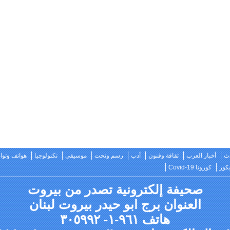
ث
أخبار العرب
ثقافة وفنون
أدب
رسم ونحت
موسيقى
تكنولوجيا
هواتف وتو
كور
كورونا Covid-19
صحيفة إلكترونية تصدر من بيروت
العنوان برج ابو حيدر بيروت لبنان
هاتف ٩٦١-١- ٣٠٥٩٩٢