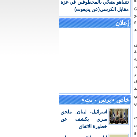
ة
نتنياهو يضحّي بالمخطوفين في غزة
ن
مقابل الكرسي(عن يديعوت)
و
ء
إعلان
د
ض
ة
ة
،
ر
ى
د
ي
خاص «برس - نت»
ي
اسرائيل- لبنان: ملحق
ت
سري يكشف عن
ى
خطورة الاتفاق
و