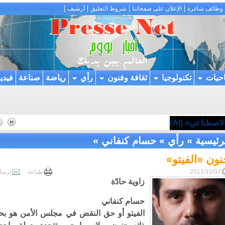
وظائف شاغرة
الإعلان على صفحاتنا
شروط التعليق
أرشيف
احيات
تكنولوجيا
ثقافة وفنون
رأي
رياضة
صناعة
فيدي
اصطناعي» (AI)
رئيسية
»
رأي
»
حسام كنفاني
»
ون «الفيتو»
2011/10/07
طباعة
إرسا
زاوية حادّة
حسام كنفاني
الفيتو أو حق النقض في مجلس الأمن هو بح