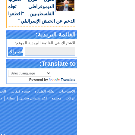
الديموقراطي تجاه
الفلسطينيين: “اقطعوا
الدعم عن الجيش الإسرائيلي”
القائمة البريدية:
الاشتراك في القائمة البريدية للموقع:
Translate to:
Powered by
Translate
الافتتاحيات
بسّام الطيارة
حسام كنفاني
الحد
غرائب
مجتمع
لكم سيداتي سادتي
مطبخ
دي