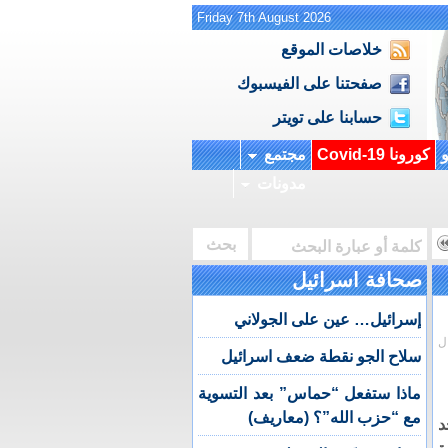
Friday 7th August 2026
خلاصات الموقع
صفحتنا على الفيسبوك
حسابنا على تويتر
و
كورونا Covid-19
مجتمع
مدونات
صحافة اسرائيل
إسرائيل… عين على الجولاني
ل
سلاح الجو نقطة ضعف اسرائيل
ماذا ستفعل “حماس” بعد التسوية
مع “حزب الله”؟ (معاريف)
د