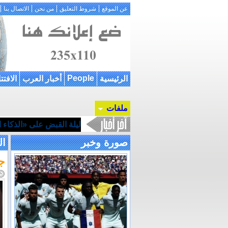
عن الموقع
شروط التعليق
من نحن
الاتصال بنا
People
الرئيسية
أخبار العرب
الافتت
ملفات
ليلة القبض على «الذكاء ال
صورة وخبر
ال
جن