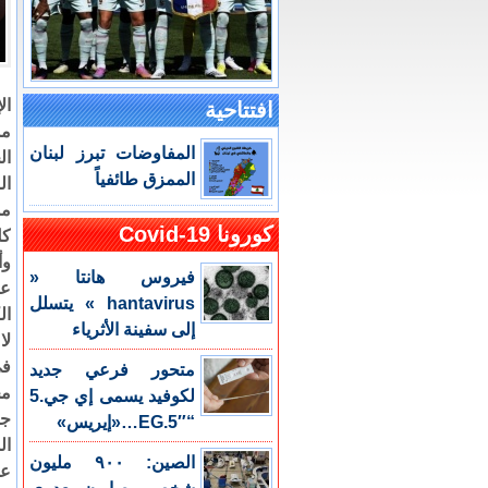
ال
افتتاحية
مش
المفاوضات تبرز لبنان
ال
الممزق طائفياً
ال
مش
كورونا Covid-19
كل
وأ
فيروس هانتا «
عن
hantavirus » يتسلل
ال
إلى سفينة الأثرياء
لا
في
متحور فرعي جديد
مج
لكوفيد يسمى إي جي.5
جن
“EG.5″…«إيريس»
ال
الصين: ٩٠٠ مليون
عن