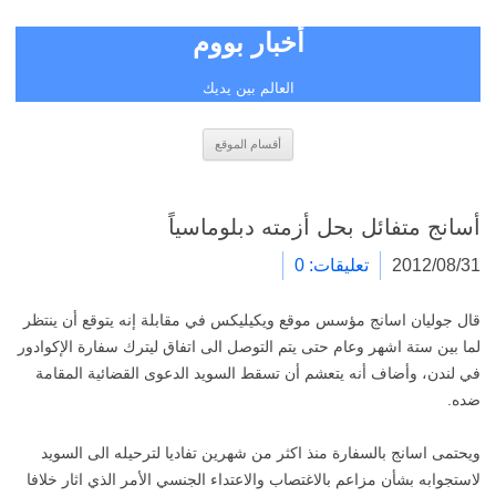
أخبار بووم
العالم بين يديك
انتقل
أقسام الموقع
إلى
المحتوى
أسانج متفائل بحل أزمته دبلوماسياً
2012/08/31
تعليقات: 0
قال جوليان اسانج مؤسس موقع ويكيليكس في مقابلة إنه يتوقع أن ينتظر
لما بين ستة اشهر وعام حتى يتم التوصل الى اتفاق ليترك سفارة الإكوادور
في لندن، وأضاف أنه يتعشم أن تسقط السويد الدعوى القضائية المقامة
ضده.
ويحتمى اسانج بالسفارة منذ اكثر من شهرين تفاديا لترحيله الى السويد
لاستجوابه بشأن مزاعم بالاغتصاب والاعتداء الجنسي الأمر الذي اثار خلافا