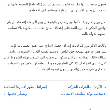
وتقول بريطانيا إنها ملزمة قانونا بتسليم اسانج (41 عاما) للسويد وإنها لن
تسمح بأن يغادر الاسترالي السفارة ويسافر الى الاكوادور.
لكن وزير خارجية الاكوادور ريكاردو باتينو قال يوم الاربعاء إنه متفائل بأن
توافق الحكومة البريطانية على إعطاء أسانج ضمانات مكتوبة بالا تسلمه
السويد لدولة ثالثة.
وكانت الاكوادور قد قالت إنه اذا حصل اسانج على هذه الضمانات فإنه
سيرفض عرضها بمنحه حق اللجوء ويسلم نفسه للادعاء السويدي. ولدى
سؤاله خلال المقابلة إن كان يمكن أن يذهب الى السويد بهذه الشروط قال
“في احدى المراحل اذا كان الطريق ممهدا… فإنه لن يكون من الصواب
احتجازي في سجن (بالسويد) دون توجيه اتهامات.”
→
تصفّح
الأردن: تظاهرات للحركة
إسرائيل تطور أقمارها الصناعية
المقالات
الاسلامية تؤكد مقاطعة الانتخابات
وتصغِّر حجمها
←