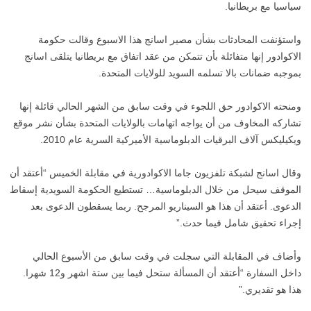
سياسيا مع بريطانيا.
واستؤنفت المحادثات بشأن مصير اسانج هذا الاسبوع وقالت حكومة
الاكوادور إنها متفائلة بأن تتمكن من عقد اتفاق مع بريطانيا يتلقى اسانج
بموجبه ضمانات بالا تسلمه السويد للولايات المتحدة.
ومنحته الاكوادور حق اللجوء في وقت سابق من الشهر الحالي قائلة إنها
تشاركه المخاوف من أن يواجه اتهامات بالولايات المتحدة بشأن نشر موقع
ويكيليكس آلاف البرقيات الدبلوماسية الأميركية السرية عام 2010.
وقال اسانج لشبكة تلفزيون جاما الاكوادورية في مقابلة الخميس “أعتقد أن
الموقف سيحل من خلال الدبلوماسية… تستطيع الحكومة السويدية إسقاط
الدعوى. أعتقد أن هذا هو السيناريو المرجح. ربما يسقطون الدعوى بعد
إجراء تحقيق شامل فيما حدث.”
وأضاف في المقابلة التي سجلت في وقت سابق من الأسبوع الحالي
داخل السفارة “أعتقد أن المسألة ستحل فيما بين ستة اشهر و12 شهرا.
هذا هو تقديري.”