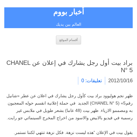
أخبار بووم
العالم بين يديك
انتقل
أقسام الموقع
إلى
المحتوى
براد بيت أول رجل يشارك في إعلان عن CHANEL
N° 5
2012/10/16
تعليقات: 0
ظهر نجم هوليوود براد بيت كأول رجل يشارك في اعلان عن عطر «شانيل
رقم5» (CHANEL N° 5) الجديد في حملة إعلانية انقسم حوله المعجبون
به ومصممو الازياء. ظهر بيت (48 عاما) بشعر طويل في ملابس غير
رسمية في فيديو بالابيض والاسود من اخراج المخرج السينمائي جو رايت.
يقول بيت في الإعلان “هذه ليست نزهة. فكل نزهة تنتهي لكننا نستمر.