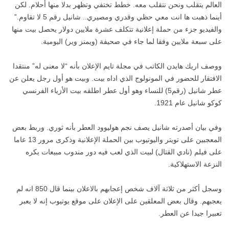
العالم يتقلب ونحن نتقلب معه. خطط تختفي وتظهر بدلا منها أحلام. لكن
أينما ذهبت ها انت معي حظي وقدري ومصيري.. شانيل رقم 5 لا تقاوم.”
والفيديو جزء من حملة إعلانية تتكلف عشرة ملايين دولار يحصل بيت منها
على سبعة ملايين وفقا لما جاء في صحيفة (ويمنز وير) اليومية.
ووصف اريك هايدن الكاتب في مجلة تايم الإعلان بأنه “لا معنى له” منتقدا
الافتقار للحضور في المونولوج الذي اداه بيت. وبيت هو أول رجل يعلن عن
عطر شانيل (رقم5) للنساء وهو أول عطر اطلقه بيت الأزياء الفرنسي
كوكو شانيل عام 1921.
‫وفي بيان أصدرته شانيل يصف نجم هوليوود العطر بأنه ثوري. وربط بعض
المعجبين على تويتر واليوتيوب بين الحملة الإعلانية وذكرى مرور 13 عاما
على فيلم (نادي القتال) لبيت الذي لعب فيه دور مندوب مبيعات يكره
النزعة الاستهلاكية.
وسجل أكثر من ثلاثة آلاف شخص إعجابهم بالاعلان بينما قال 850 انه لم
يعجبهم. وقال بعض المعلقين على الإعلان على موقع يوتيوب إنه لا يعبر
تعبيرا جيدا عن العطر.