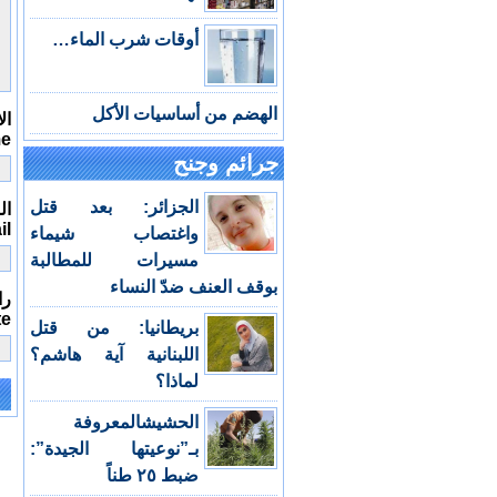
أوقات شرب الماء…
الهضم من أساسيات الأكل
ال
me
جرائم وجنح
الجزائر: بعد قتل
الب
il
واغتصاب شيماء
مسيرات للمطالبة
بوقف العنف ضدّ النساء
را
te
بريطانيا: من قتل
اللبنانية آية هاشم؟
لماذا؟
e:
الحشيشالمعروفة
بـ”نوعيتها الجيدة”:
ضبط ٢٥ طناً