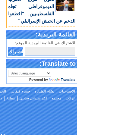
الديموقراطي تجاه
الفلسطينيين: “اقطعوا
الدعم عن الجيش الإسرائيلي”
القائمة البريدية:
الاشتراك في القائمة البريدية للموقع:
Translate to:
Powered by
Translate
الافتتاحيات
بسّام الطيارة
حسام كنفاني
الحد
غرائب
مجتمع
لكم سيداتي سادتي
مطبخ
دي