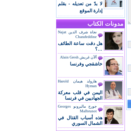
لا بدّ من تعديله - بقلم
إدارة الموقع
مدونات الكتاب
نجاة شرف الدين Najat
Charafeddine
هل دقت ساعة الطائف
…؟
ألآن غريش Alain Gresh
خاشقجي وفرنسا
هارولد هيمان Harold
Hyman
اليمن في قلب معركة
الجهاديين في فرنسا
جورج مالبرونو Georges
Malbrunot
هذه أسباب القتال في
الشمال السوري