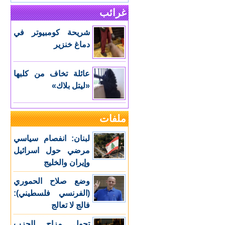
غرائب
شريحة كومبيوتر في
دماغ خنزير
عائلة تخاف من كلبها
«ليتل بلاك»
ملفات
لبنان: انفصام سياسي
مرضي حول اسرائيل
وإيران والخليج
وضع صلاح الحموري
(الفرنسي فلسطيني):
فالج لا تعالج
تحول مزاج الحزب