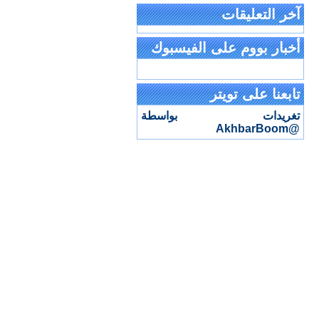
آخر التعليقات
أخبار بووم على الفيسبوك
تابعنا على تويتر
تغريدات بواسطة
@AkhbarBoom