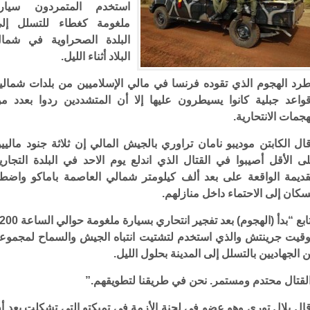
استخدم المتمردون سيار
ملغومة كغطاء للتسلل إل
البلدة الصحراوية في شما
البلاد أثناء الليل.
رد الهجوم الذي تقوده فرنسا في مالي الإسلاميين من بلدات شمالي
واعد جبلية كانوا يسيطرون عليها إلا أن المتشددين ردوا بعدد م
هجمات الانتحارية.
ال الكابتن موديبو نامان تراوري بالجيش المالي إن ثلاثة جنود ماليي
ى الأقل أصيبوا في القتال الذي اندلع يوم الاحد في البلدة التجاري
قديمة الواقعة على بعد ألف كيلومتر شمالي العاصمة باماكو واضط
سكان إلى الاحتماء داخل منازلهم.
وتابع “بدأ (الهجوم) بعد تفجير انتحاري بسيارة ملغوم
وقيت جرينتش والذي استخدم لتشتيت انتباه الجيش والسماح لمجموع
 الجهاديين بالتسلل إلى المدينة بحلول الليل.
لقتال محتدم ومستمر. نحن في طريقنا لتطويقهم.”
ال بلال توري وهو عضو في لجنة الأزمة في تمبكتو التي تشكلت بعد أ