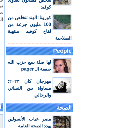
شخص مصابون بعدوى
تم
كوفيد
طا
كورونا: الهند تتخلص من
ال
100 مليون جرعة من
لقاح كوفيد منتهية
الصلاحية
People
لها صلة ببيع حزب الله
صفقة الـ pager
مهرجان كان ٢٠٢٣:
مساواة بين النسائي
والرجالي
اُ
الصحة
مصر غياب الأنسولين
يهدد الصحة العامة