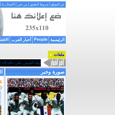
عن الموقع
شروط التعليق
من نحن
الاتصال بنا
People
الرئيسية
أخبار العرب
الافتت
ملفات
ليلة القبض على «الذكاء ال
صورة وخبر
ال
عو