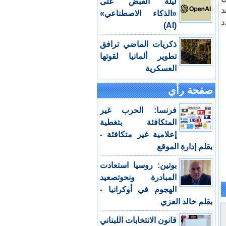
ليلة القبض على
د
«الذكاء الاصطناعي»
د
(AI)
ذكريات الماضي ترافق
تطوير ألمانيا لقوتها
العسكرية
صفحة رأي
فرنسا: الحرب غير
المتكافئة بتغطية
إعلامية غير متكافئة -
بقلم إدارة الموقع
بوتين: روسيا استعادت
المبادرة ونحوتصعيد
الهجوم في أوكرانيا -
بقلم خالد العزي
قانون الانتخابات اللبناني