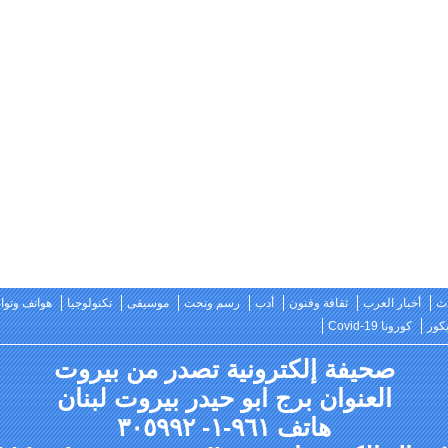
ث
أخبار العرب
ثقافة وفنون
أدب
رسم ونحت
موسيقى
تكنولوجيا
هواتف وتو
كور
كورونا Covid-19
صحيفة إلكترونية تصدر من بيروت
العنوان برج ابو حيدر بيروت لبنان
هاتف ٩٦١-١- ٣٠٥٩٩٢