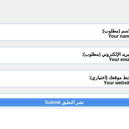
اسم (مطلوب):
Your na
ريد الإلكتروني (مطلوب):
Your ema
بط موقعك (اختياري):
Your websi
Alternativ