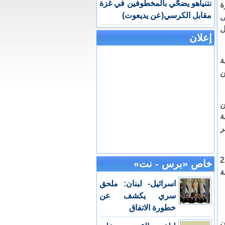
نتنياهو يضحّي بالمخطوفين في غزة
ة
مقابل الكرسي(عن يديعوت)
ى
ل
إعلان
ة
ن
ن
ة
ر
ة حوالي الساعة 2200
خاص «برس - نت»
ة
اسرائيل- لبنان: ملحق
سري يكشف عن
خطورة الاتفاق
ن