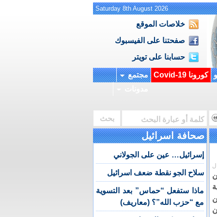
Saturday 8th August 2026
خلاصات الموقع
صفحتنا على الفيسبوك
حسابنا على تويتر
و
كورونا Covid-19
مجتمع
مدونات
صحافة اسرائيل
إسرائيل… عين على الجولاني
ل
سلاح الجو نقطة ضعف اسرائيل
ن
ة
ماذا ستفعل “حماس” بعد التسوية
ن
مع “حزب الله”؟ (معاريف)
ن