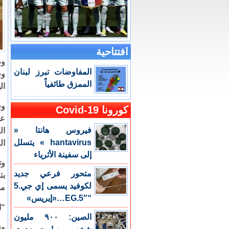
افتتاحية
وط
المفاوضات تبرز لبنان
وق
الممزق طائفياً
ال
وق
كورونا Covid-19
عل
فيروس هانتا «
ال
hantavirus » يتسلل
ال
إلى سفينة الأثرياء
متحور فرعي جديد
بت
لكوفيد يسمى إي جي.5
من
“EG.5″…«إيريس»
“ا
الصين: ٩٠٠ مليون
وق