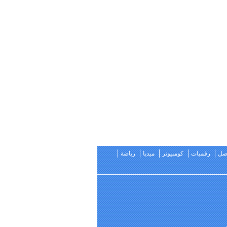
اصل
رقميات
كومبيوتر
ميديا
رياضة