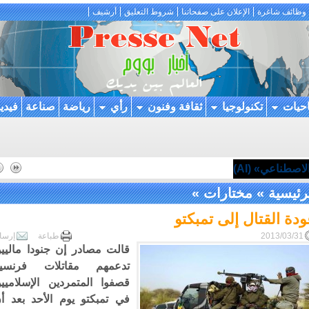
وظائف شاغرة
الإعلان على صفحاتنا
شروط التعليق
أرشيف
احيات
تكنولوجيا
ثقافة وفنون
رأي
رياضة
صناعة
فيدي
اصطناعي» (AI)
رئيسية
»
مختارات
»
دة القتال إلى تمبكتو
2013/03/31
طباعة
إرسا
قالت مصادر إن جنودا ماليي
تدعمهم مقاتلات فرنسي
قصفوا المتمردين الإسلاميي
في تمبكتو يوم الأحد بعد أ