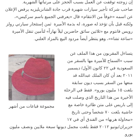
إن زوجته توقفت عن العمل بسبب الحجز على مرتباتها الشهرية.
صاحب شركة تأجير سيارات شهيرة قرب جادة الشانزيليزيه يرفض الإعلان
عن اسمه «خوفاً من الانتقام» قال «يعرفني الجميع باسم سركيس»،
ولكنه قبل بأن تؤخذ له صورة، له بذمة الأميرة ثمن إستئجار سيارتي رولز
رويس فانتوم مع «ثلاثين سائق حاضرين ليلاً نهاراً» لتأمين تنقل الأميرة
«ساعة تشاء»، وهو ينتظر أيضاً مردود البيع بالمزاد العلني.
يتساءل المقربون من هذا الملف عن
سبب «السماح للأميرة مها بالسفر من
السعودية في ٢٢ كانون الأول/ ديسمبر
٢٠١١ بعد أن كان الملك عبدالله قد
منعها من السفر بسبب ديون سابقة
بلغت ١٥ مليون يورو». فقط في الرحلة
الأخيرة من هذا التاريخ الذي وصلت فيه
إلى باريس على متن طائرة خاصة مع
مجموعة قباعات من أشهر
حاشية بلغت ٧٠ شخصاً وحتى تاريخ
«محاولة هربها» من الفندق أي في ١٧
حزيران/يونيو ٢٠١٢ فقط بلغت مجمل ديونها سبعة ملايين ونصف مليون
يورو.