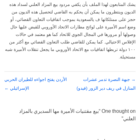
يشك المتابعون لهذا الملف بأن يكفي مردود بيع المزاد العلني لسداد هذه
الديون وينتظرون ما يمكن أن يحكم به القاضي لتحصيل هذه الديون من
حجز على ممتلكاتها ف يالسعودية بموجب اتفاقيات التعاون القضائي، أو
وضع اسم الأميرة على لوائح مطارات الاتحاد الأوروبي للقبض عليها حال
وصولها أو مرورها في المجال الجوي للاتحاد كما هو معتمد في حالات
الإفلاس الاحتيالي. كما يمكن للقاضي طلب التعاون القضائي مع أكثر من
١٠٠ دولة تربطها اتفاقيات مع الاتحاد الأوروبي ما يجعل تنقلات الأميرة شبه
مستحيلة.
→
تصفّح
جبهة النصرة تدمر عشرات
الأردن يفتح اجواءه للطيران الحربي
المقالات
المنازل في ريف دير الزور (فيدو)
الإسرائيلي
←
One thought on “
بيع مقتنيات الأميرة مها السديري بالمزاد
العلني
”