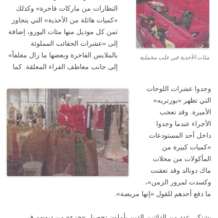
النظارات من ماركات فاخرة» وكذلك
«كميات هائلة من الأحذية» التي يتجاوز
ثمن كل موديل منها مئات اليورو، إضافة
إلى «عشرات الحقائب المملوئة
بالملابس الفاخرة وبعضها ما زال مغلفاً»
مئات الأحذية في علب مخملية
إلى جانب معاطف الفراء المعلقة.
كما
وجدوا عشرات اللوحات
التي تظهر «بورتريه»
الأميرة. وقد تعجب
الأجراء عندما وجدوا
داخل أحد المستودعات
«كميات كبيرة من
المأكولات من محلات
ماك دونالد وقد تعفنت
وكسدت لمرور الزمن»،
ما دفع أحدهم للقول «إنها مريضة».
يشتكي عدد من الدائنين الذين يأملون تحصيل «جزء» من ديونهم في