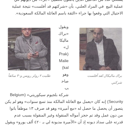
عملية البيع في المزاد العلني، بأن «شركتهم قد أفلست» نتيجة عملية
الاحتيال التي وقعوا بها جراء «الثقة باسم العائلة المالكة السعودية».
ويقول
«براك
ماليكا
ل»
(Prak
Malie
kal)
وهو
براك ماليكال:لقد أفلست
طلبت ٢ رولز رويس و٣٠ سائقاً
صاح
شركتي
ب
شركة بلجيوم سيكوريتي» (Belgium
Security) إنه كان «يعمل مع العائلة المالكة منذ تسع سنوات» وهو لم يكن
يتصور أن يحصل ما حصل له «مع أميرة» وهو قد صرف ١٣ موظفاً باتوا
من دون عمل وقد تم حجز أمواله المنقولة وغير المنقولة بسبب عدم
قدرته على سداد ديونه إذ أن «الأميرة مديونة لي بـ ٤٢٠ ألف يورو» ويقول