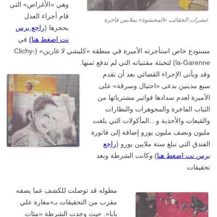
وهي «الأغراض» التي
قام أجراء العدل
عشرات الحقائب «المحشوة» بملابس فاخرة
بحجزها (
راجع برس
نت اضغط هنا)
في
مستودع خاص استأجرته الأميرة في منطقة «كليشي لا غارين» (Clichy-
la-Garenne) لتخبئة مقتنياته التي لم تدفع ثمنها.
وقد ويأتي الإجراء القضائي بعد أن تقدم
سبع مدينين بدعى «احتيال وسرقة» على
الأميرة لعدم سدادها فواتير مشترياتها من
الثياب الفاخرة والمجوهرات والنظارات
والقبعات والأحذية و…المأكولات التي بلغت
مليون ونصف مليون يورو إضافة إلى فاتورة
الفندق التي تبلغ ستة ملايين يورو (
راجع
برس نت اضغط هنا
). وكانت الشرطة وبعد
تحقيقات
مطوله قد توصلت للكشف عما يصفه
مقرب من التحقيقات بـ«مغارة علي
بابا». حيث وجدت الشرطة «مئات