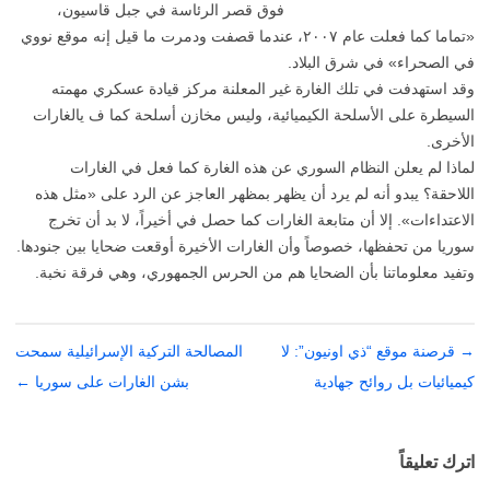
فوق قصر الرئاسة في جبل قاسيون،
«تماما كما فعلت عام ٢٠٠٧، عندما قصفت ودمرت ما قيل إنه موقع نووي
في الصحراء» في شرق البلاد.
وقد استهدفت في تلك الغارة غير المعلنة مركز قيادة عسكري مهمته
السيطرة على الأسلحة الكيميائية، وليس مخازن أسلحة كما ف يالغارات
الأخرى.
لماذا لم يعلن النظام السوري عن هذه الغارة كما فعل في الغارات
اللاحقة؟ يبدو أنه لم يرد أن يظهر بمظهر العاجز عن الرد على «مثل هذه
الاعتداءات». إلا أن متابعة الغارات كما حصل في أخيراً، لا بد أن تخرج
سوريا من تحفظها، خصوصاً وأن الغارات الأخيرة أوقعت ضحايا بين جنودها.
وتفيد معلوماتنا بأن الضحايا هم من الحرس الجمهوري، وهي فرقة نخبة.
→
تصفّح
قرصنة موقع “ذي اونيون”: لا
المصالحة التركية الإسرائيلية سمحت
المقالات
كيميائيات بل روائح جهادية
بشن الغارات على سوريا
←
اترك تعليقاً