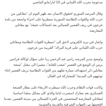
مدعومة بحزب الله اللبناني في 19 ايار/مايو الماضي.
وقال المرصد السوري لحقوق الانسان بعد ظهر اليوم ان “مقاتلين من
حزب الله والقوات النظامية السورية سيطروا على اجزاء واسعة من بلدة
عرجون في ريف القصير الشمالي بعد اشتباكات عنيفة” مع مقاتلي
المعارضة.
واشار في بريد الكتروني لاحق الى “سيطرة القوات النظامية ومقاتلي
حزب الله اللبناني على قرية البراك” القريبة من عرجون.
واوضح مدير المرصد رامي عبد الرحمن ردا على سؤال لوكالة فرانس
برس ان الوضع في القصير “صعب للغاية”، مشيرا الى مقتل “تسعة
مقاتلين اثر استهداف سيارة تقلهم من القوات النظامية بريف القصير اثناء
توجههم الى المدينة” للمشاركة في القتال.
وكانت قوات النظام وحزب الله سيطرت الاربعاء على مطار الضبعة
العسكري بعد معارك استمرت اياما والذي كان يشكل منفذا اساسيا
لمقاتلي المعارضة المتحصنين في الجزء الشمالي من مدينة القصير، بعدما
اقتحمتها من الجهات الشرقية والغربية والجنوبية.