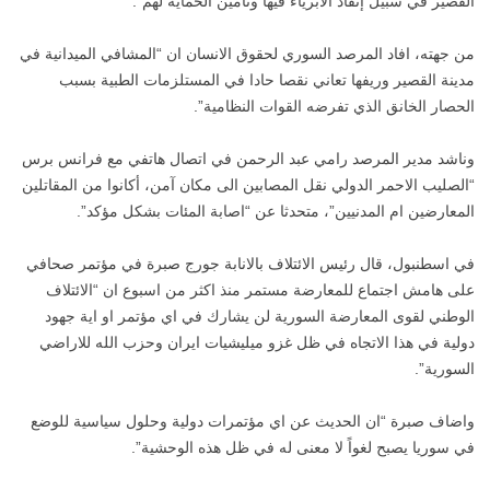
القصير في سبيل إنقاذ الأبرياء فيها وتأمين الحماية لهم”.
من جهته، افاد المرصد السوري لحقوق الانسان ان “المشافي الميدانية في
مدينة القصير وريفها تعاني نقصا حادا في المستلزمات الطبية بسبب
الحصار الخانق الذي تفرضه القوات النظامية”.
وناشد مدير المرصد رامي عبد الرحمن في اتصال هاتفي مع فرانس برس
“الصليب الاحمر الدولي نقل المصابين الى مكان آمن، أكانوا من المقاتلين
المعارضين ام المدنيين”، متحدثا عن “اصابة المئات بشكل مؤكد”.
في اسطنبول، قال رئيس الائتلاف بالانابة جورج صبرة في مؤتمر صحافي
على هامش اجتماع للمعارضة مستمر منذ اكثر من اسبوع ان “الائتلاف
الوطني لقوى المعارضة السورية لن يشارك في اي مؤتمر او اية جهود
دولية في هذا الاتجاه في ظل غزو ميليشيات ايران وحزب الله للاراضي
السورية”.
واضاف صبرة “ان الحديث عن اي مؤتمرات دولية وحلول سياسية للوضع
في سوريا يصبح لغواً لا معنى له في ظل هذه الوحشية”.