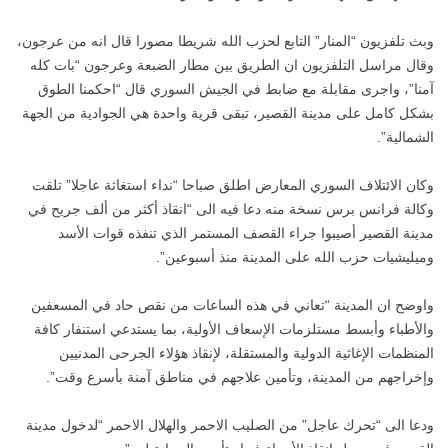
وبث تلفزيون “المنار” التابع لحزب الله شريطا مصورا قال انه من عرجون،
وقال مراسل التلفزيون ان الطريق بين مطار الضبعة وعرجون “بات كله
آمنا”، واجرى مقابلة مع ضابط في الجيش السوري قال “احكمنا الطوق
بشكل كامل على مدينة القصير، تبقى قرية واحدة هي الجوادية من الجهة
الشمالية”.
وكان الائتلاف السوري المعارض اطلق صباحا “نداء استغاثة عاجلا” تلقت
وكالة فرانس برس نسخة منه دعا فيه الى “انقاذ أكثر من ألف جريح في
مدينة القصير أصيبوا جراء القصف المستمر الذي تنفذه قوات الأسد
وميليشيات حزب الله على المدينة منذ أسبوعين”.
واوضح ان المدينة “تعاني في هذه الساعات من نقص حاد في المسعفين
والأطباء وأبسط مستلزمات الإسعاف الأولية، بما يستدعي استنفار كافة
المنظمات الإغاثية الدولية والمستقلة، لإنقاذ هؤلاء الجرحى المدنيين
وإخراجهم من المدينة، وتأمين علاجهم في مناطق آمنة بأسرع وقت”.
ودعا الى “تحرك عاجل” من الصليب الاحمر والهلال الاحمر “لدخول مدينة