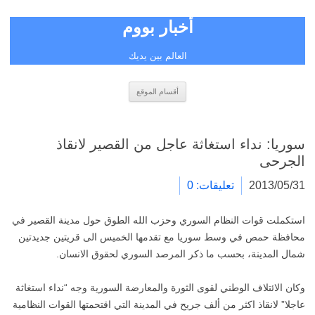
أخبار بووم
العالم بين يديك
انتقل
أقسام الموقع
إلى
المحتوى
سوريا: نداء استغاثة عاجل من القصير لانقاذ
الجرحى
2013/05/31
تعليقات: 0
استكملت قوات النظام السوري وحزب الله الطوق حول مدينة القصير في
محافظة حمص في وسط سوريا مع تقدمها الخميس الى قريتين جديدتين
شمال المدينة، بحسب ما ذكر المرصد السوري لحقوق الانسان.
وكان الائتلاف الوطني لقوى الثورة والمعارضة السورية وجه “نداء استغاثة
عاجلا” لانقاذ اكثر من ألف جريح في المدينة التي اقتحمتها القوات النظامية