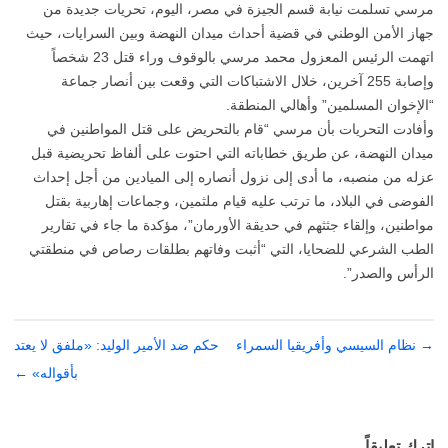
مرسي تسلمت نيابة قسم الجيزة في مصر، اليوم، تحريات جديدة من
جهاز الأمن الوطني في قضية أحداث ميدان النهضة وبين السرايات، حيث
اتهمت الرئيس المعزول محمد مرسي بالوقوف وراء قتل 23 شخصاً
وإصابة 255 آخرين، خلال الاشتباكات التي وقعت بين أنصار جماعة
“الإخوان المسلمين” وأهالي المنطقة.
وأفادت التحريات بأن مرسي “قام بالتحريض على قتل المواطنين في
ميدان النهضة، عن طريق خطاباته التي احتوت على ألفاظ تحريضية قبل
عزله من منصبه، ما أدى إلى نزول أنصاره إلى الميادين من أجل إحداث
الفوضى في البلاد، ما ترتب عليه قيام ملثمين، وجماعات إهاربية بقتل
مواطنين، وإلقاء جثثهم في حديقة الأورمان”، مؤكدة ما جاء في تقارير
الطب الشرعي للضحايا، التي “أثبت وفاتهم بطلقات رصاص في منطقتي
الرأس والصدر”.
→
تصفّح
نظام السيسي وأفريقيا السمراء
حكم ضد الأمير الوليد: «ملفق لا يعتد
المقالات
بأقواله»
←
اترك تعليقاً