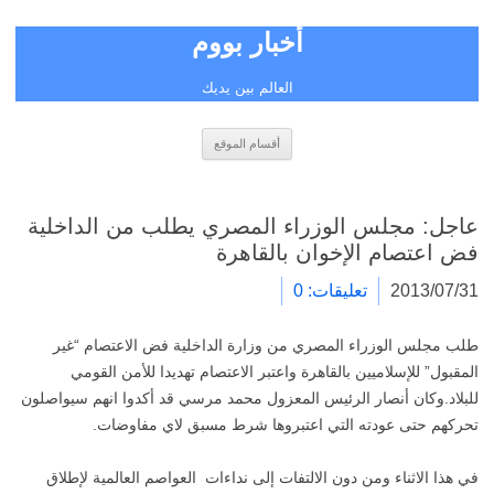
أخبار بووم
العالم بين يديك
انتقل
أقسام الموقع
إلى
المحتوى
عاجل: مجلس الوزراء المصري يطلب من الداخلية
فض اعتصام الإخوان بالقاهرة
2013/07/31
تعليقات: 0
طلب مجلس الوزراء المصري من وزارة الداخلية فض الاعتصام “غير
المقبول” للإسلاميين بالقاهرة واعتبر الاعتصام تهديدا للأمن القومي
للبلاد.وكان أنصار الرئيس المعزول محمد مرسي قد أكدوا انهم سيواصلون
تحركهم حتى عودته التي اعتبروها شرط مسبق لاي مفاوضات.
في هذا الاثناء ومن دون الالتفات إلى نداءات العواصم العالمية لإطلاق