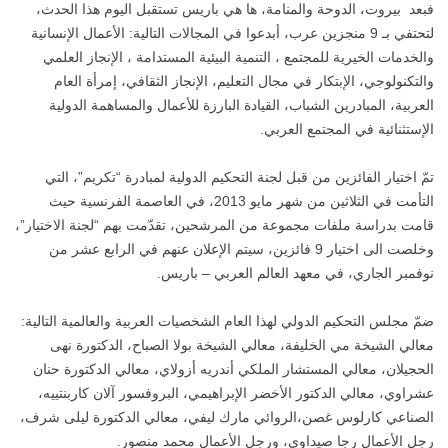
فبعد بيروت، الدوحة والمنامة، ها هي باريس تستقبل اليوم هذا الحدث،
لتحتفي بـ 9 منجزين عرب، أبدعوا في المجالات التالية: الأعمال الإنسانية
والخدمات الخيرية للمجتمع ، التنمية البيئية المستدامة ، الإنجاز العلمي
والتكنولوجي، الإبتكار في مجال التعليم، الإنجاز الثقافي، إمرأة العام
العربية، المبادرين الشباب، القيادة البارزة للأعمال والمساهمة الدولية
الإستثنائية في المجتمع العربي.
تمّ اختيار الفائزين من قبل لجنة التحكيم الدولية لمبادرة “تكريم”، التي
التأمت في الثلاثين من شهر مايو 2013، في العاصمة الفرنسية حيث
قامت بدراسة ملفات مجموعة من المرشحين، تقدّمت بهم “لجنة الاختيار”،
وخلصت الى اختيار 9 فائزين، سيتم الإعلان عنهم في الرابع عشر من
نوفمبر الجاري، في معهد العالم العربي – باريس.
ضمّ مجلس التحكيم الدولي لهذا العام الشخصيات العربية والعالمية التالية:
معالي الشيخة مي الخليفة، معالي الشيخة بولا الصباح، الدكتورة نهى
الحجيلان، معالي المستشار الملكي أندريه أزولاي، معالي الدكتورة حنان
عشراوي، معالي الدكتور الأخضر الإبراهيمي، البروفسور آلان كاربنتييه،
الصناعي كارلوس غصن،الروائي مارك ليفي، معالي الدكتورة ليلى شرف،
رجل الأعمال رجا صيداوي، ورجل الأعمال محمد منصور.