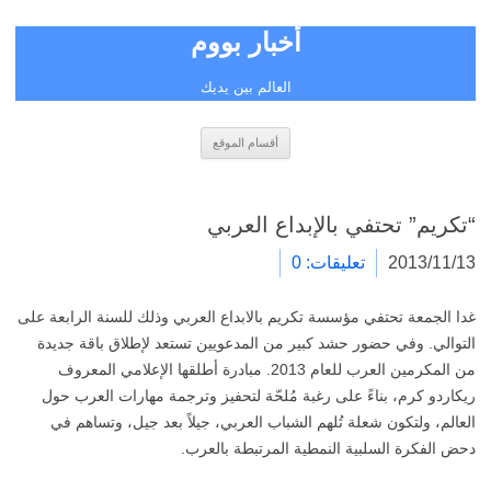
أخبار بووم
العالم بين يديك
انتقل
أقسام الموقع
إلى
المحتوى
“تكريم” تحتفي بالإبداع العربي
2013/11/13
تعليقات: 0
غدا الجمعة تحتفي مؤسسة تكريم بالابداع العربي وذلك للسنة الرابعة على
التوالي. وفي حضور حشد كبير من المدعويين تستعد لإطلاق باقة جديدة
من المكرمين العرب للعام 2013. مبادرة أطلقها الإعلامي المعروف
ريكاردو كرم، بناءً على رغبة مُلحّة لتحفيز وترجمة مهارات العرب حول
العالم، ولتكون شعلة تُلهم الشباب العربي، جيلاً بعد جيل، وتساهم في
دحض الفكرة السلبية النمطية المرتبطة بالعرب.