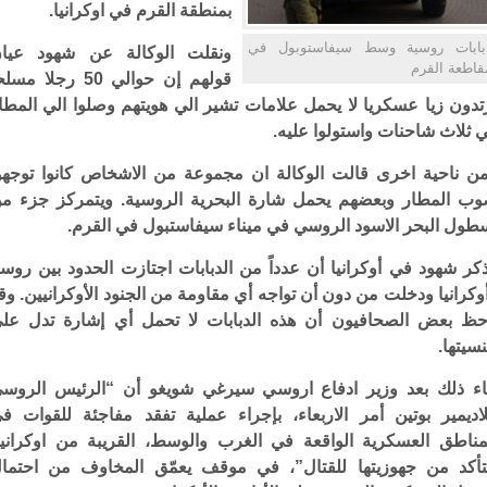
بمنطقة القرم في اوكرانيا.
بابات روسية وسط سيفاستوبول في
ونقلت الوكالة عن شهود عيا
قاطعة القرم
قولهم إن حوالي 50 رجلا مس
تدون زيا عسكريا لا يحمل علامات تشير الي هويتهم وصلوا الي المطا
 ثلاث شاحنات واستولوا عليه.
ن ناحية اخرى قالت الوكالة ان مجموعة من الاشخاص كانوا توجهو
ب المطار وبعضهم يحمل شارة البحرية الروسية. ويتمركز جزء م
طول البحر الاسود الروسي في ميناء سيفاستبول في القرم.
كر شهود في أوكرانيا أن عدداً من الدبابات اجتازت الحدود بين روسي
وكرانيا ودخلت من دون أن تواجه أي مقاومة من الجنود الأوكرانيين. وق
حظ بعض الصحافيون أن هذه الدبابات لا تحمل أي إشارة تدل عل
سيتها.
ء ذلك بعد وزير ادفاع اروسي سيرغي شويغو أن “الرئيس الروس
اديمير بوتين أمر الاربعاء، بإجراء عملية تفقد مفاجئة للقوات ف
مناطق العسكرية الواقعة في الغرب والوسط، القريبة من اوكرانيا
تأكد من جهوزيتها للقتال”، في موقف يعمّق المخاوف من احتما