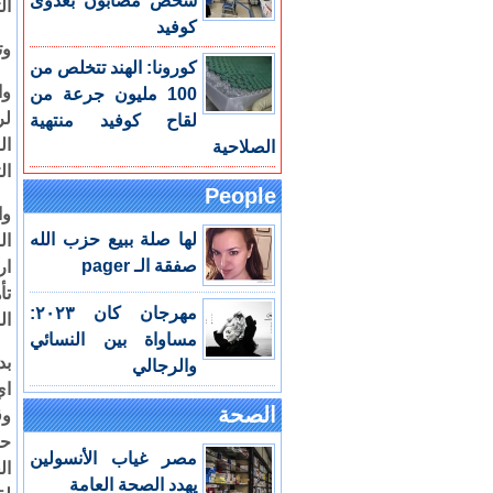
شخص مصابون بعدوى
ال
كوفيد
وت
كورونا: الهند تتخلص من
وا
100 مليون جرعة من
لر
لقاح كوفيد منتهية
ال
الصلاحية
ال
People
وا
لها صلة ببيع حزب الله
ال
صفقة الـ pager
ار
تأ
مهرجان كان ٢٠٢٣:
ال
مساواة بين النسائي
بد
والرجالي
اي
الصحة
وق
حك
مصر غياب الأنسولين
ال
يهدد الصحة العامة