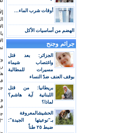
لق
أوقات شرب الماء…
إل
ال
ال
الهضم من أساسيات الأكل
با
ال
جرائم وجنح
تط
الجزائر: بعد قتل
وق
واغتصاب شيماء
رو
مسيرات للمطالبة
ها
بوقف العنف ضدّ النساء
في
بريطانيا: من قتل
جن
اللبنانية آية هاشم؟
وع
لماذا؟
في
الحشيشالمعروفة
جم
بـ”نوعيتها الجيدة”:
“ا
ضبط ٢٥ طناً
وق