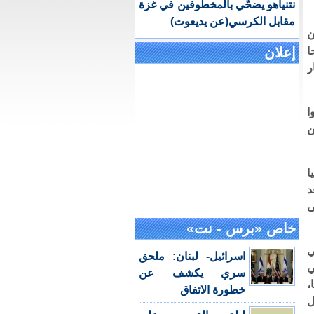
نتنياهو يضحّي بالمخطوفين في غزة
مقابل الكرسي(عن يديعوت)
ن
لحا
إعلان
ر
ا
ن
ا
د
ى
خاص «برس - نت»
ي
اسرائيل- لبنان: ملحق
ي
سري يكشف عن
،
خطورة الاتفاق
ل