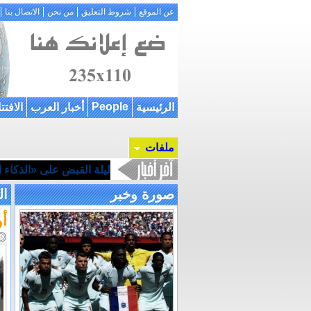
عن الموقع
شروط التعليق
من نحن
الاتصال بنا
People
الرئيسية
أخبار العرب
الافتت
ملفات
ليلة القبض على «الذكاء ال
صورة وخبر
ال
أ