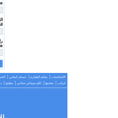
me
الب
il
را
te
e:
الافتتاحيات
بسّام الطيارة
حسام كنفاني
الحد
غرائب
مجتمع
لكم سيداتي سادتي
مطبخ
دي
للات