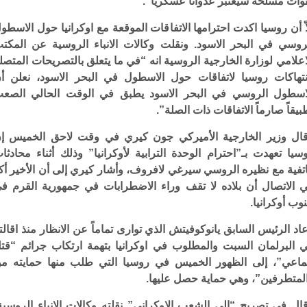
وات مسلحة سيعتبر عدواناً عسكرياً”.
اّ أن روسيا اكدت احترامها الاتفاقات الموقعة مع اوكرانيا حول الاسطو
روسي في البحر الاسود. ونقلت وكالات الانباء الروسية عن المكت
اعلامي لوزارة الخارجية الروسية انه “في ما يتعلق بالتصريحات المتصل
نتهاكات روسيا لاتفاقات حول الاسطول في البحر الاسود، نعلن أ
اسطول الروسي في البحر الاسود يطبق في الوقت الحالي الصع
بيقاً صارماً الاتفاقات ذات الصلة”.
ال وزير الخارجية الأميركي جون كيري في وقت لاحق الخميس إ
سيا تعهدت بـ”احترام الوحدة الترابية لأوكرانيا” وذلك أثناء محادثا
تفية مع نظيره الروسي سيرغي لافروف، وأشار كيري إلى أن الأخير أك
 الاتصال أن بلاده لا تقف وراء الاضطرابات في جمهورية القرم ف
وب أوكرانيا.
اد الرئيس السابق يانوكوفيتش الذي توارى تماماً عن الانظار منذ اقالت
 البرلمان السبت والمطلوب في اوكرانيا بتهمة ارتكاب جرائم “قت
اعي”، إلى الظهور الخميس في روسيا التي طلب منها حمايته م
لمتطرفين”، وهي حماية حصل عليها.
ال في تصريح “الى الشعب الاوكراني” نقلته وكالات الانباء الروسية