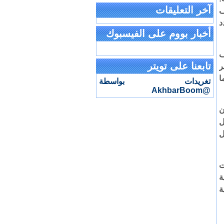
آخر التعليقات
ف
د
أخبار بووم على الفيسبوك
ف
تابعنا على تويتر
ر
ا
تغريدات بواسطة
@AkhbarBoom
ن
ل
ل
ت
ة
ة