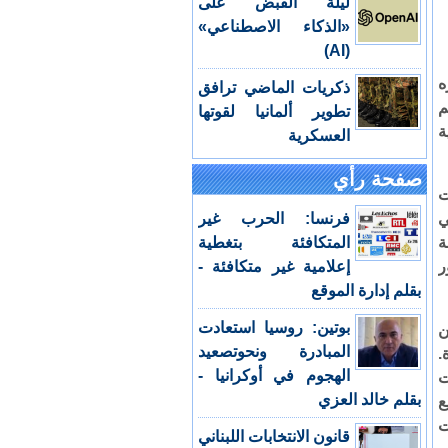
ليلة القبض على
«الذكاء الاصطناعي»
(AI)
ه
ذكريات الماضي ترافق
م
تطوير ألمانيا لقوتها
ة
العسكرية
صفحة رأي
ت
ي
فرنسا: الحرب غير
ة
المتكافئة بتغطية
ر
إعلامية غير متكافئة -
بقلم إدارة الموقع
بوتين: روسيا استعادت
ن
المبادرة ونحوتصعيد
.
الهجوم في أوكرانيا -
ت
بقلم خالد العزي
ع
ت
قانون الانتخابات اللبناني