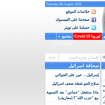
Saturday 8th August 2026
خلاصات الموقع
صفحتنا على الفيسبوك
حسابنا على تويتر
و
كورونا Covid-19
مجتمع
مدونات
صحافة اسرائيل
إسرائيل… عين على الجولاني
ل
سلاح الجو نقطة ضعف اسرائيل
ي
ة
ماذا ستفعل “حماس” بعد التسوية
ر
مع “حزب الله”؟ (معاريف)
ل