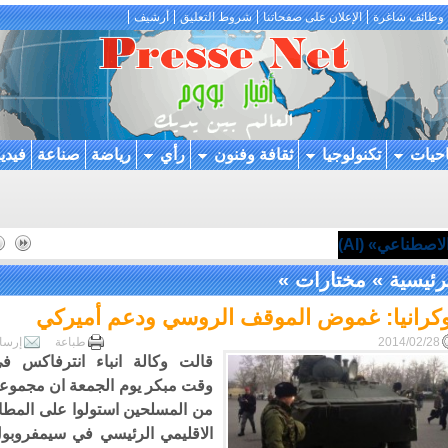
وظائف شاغرة
الإعلان على صفحاتنا
شروط التعليق
أرشيف
احيات
تكنولوجيا
ثقافة وفنون
رأي
رياضة
صناعة
فيدي
اصطناعي» (AI)
رئيسية
»
مختارات
»
وكرانيا: غموض الموقف الروسي ودعم أميركي
2014/02/28
طباعة
إرسا
قالت وكالة انباء انترفاكس ف
وقت مبكر يوم الجمعة ان مجموع
من المسلحين استولوا على المطا
الاقليمي الرئيسي في سيمفروبو