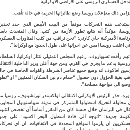
تدخل العسكري الروسي على الأراضي الأوكرانية.
زامن ذلك معإعلان روسيا وضع طائراتها الحربية في حالة تأهب.
ستدعت هذه التحركات موقفاً من البيت الأبيض الذي جدد تحذير
وسيا، مؤكداً أنه يتابع تطور الأزمة من كثب. وقال المتحدث باس
رئاسة الأميركية جاي كارني: “نحن نراقب من كثب المناورات العسكري
تي اعلنت روسيا امس عن اجرائها على طول الحدود مع اوكرانيا”.
تهم رأفت تسوباروف، زعيم المجلس التمثيلي لتتار اوكرانيا، السلطا
روسية بدعم ما يجري في القرم. ومن جهة أعلن وزير الداخلية الانتقال
سين افاكوف انه وضع جميع عناصر الشرطة والقوات الخاصة في حال
هب بغية الحؤول دون حصول “حمام دم بين السكان المدنيين” او “تطو
وضع الى مواجهة مسلحة”.
وره، حذر الرئيس الاوكراني الانتقالي اولكسندر تورتشينوف، روسيا م
 محاولة لتحريك اسطولها المتمركز في مدينة سيباستوبول المجاورة
ال في البرلمان خلال جلسة كان من المقرر أساساً أن تخصص لتثبي
ومة جديدة: “اتوجه الى قادة اسطول البحر الاسود: على جمي
عسكريين ان يلزموا المواقع المحددة في الاتفاقيات. ان اي تحركا