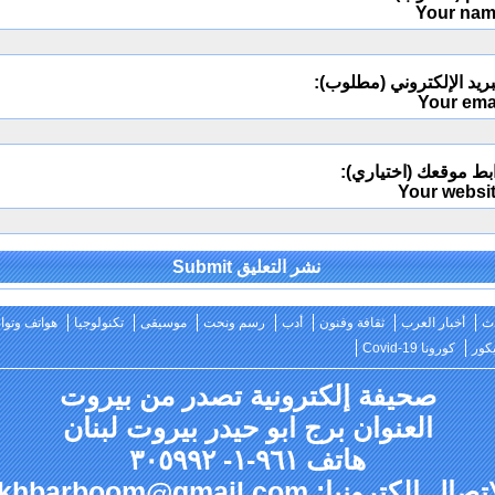
Your na
ريد الإلكتروني (مطلوب):
Your ema
بط موقعك (اختياري):
Your websi
Alternativ
ث
أخبار العرب
ثقافة وفنون
أدب
رسم ونحت
موسيقى
تكنولوجيا
هواتف وتو
كور
كورونا Covid-19
صحيفة إلكترونية تصدر من بيروت
العنوان برج ابو حيدر بيروت لبنان
هاتف ٩٦١-١- ٣٠٥٩٩٢
صال إلكترونيا: akhbarboom@gmail.com