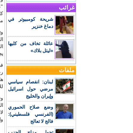
“م
غرائب
كل
شريحة كومبيوتر في
من
دماغ خنزير
وت
ال
عائلة تخاف من كلبها
ال
«ليتل بلاك»
يج
في
ملفات
رح
ها
لبنان: انفصام سياسي
لل
مرضي حول اسرائيل
وإيران والخليج
وق
ال
وضع صلاح الحموري
لا
(الفرنسي فلسطيني):
وا
فالج لا تعالج
تحول مزاج الحزب