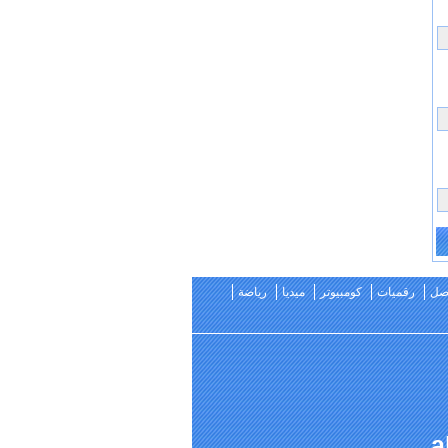
اصل
رقميات
كومبيوتر
ميديا
رياضة