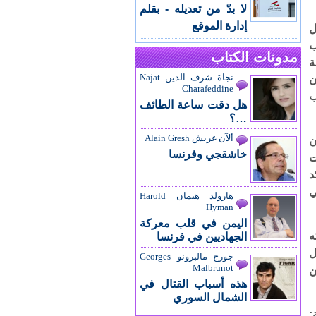
لا بدّ من تعديله - بقلم
إدارة الموقع
ل
ب
مدونات الكتاب
ة
نجاة شرف الدين Najat
ن
Charafeddine
ب
هل دقت ساعة الطائف
…؟
ألآن غريش Alain Gresh
ن
خاشقجي وفرنسا
ت
د
ي
هارولد هيمان Harold
Hyman
اليمن في قلب معركة
ه
الجهاديين في فرنسا
ل
جورج مالبرونو Georges
Malbrunot
ن
هذه أسباب القتال في
الشمال السوري
: