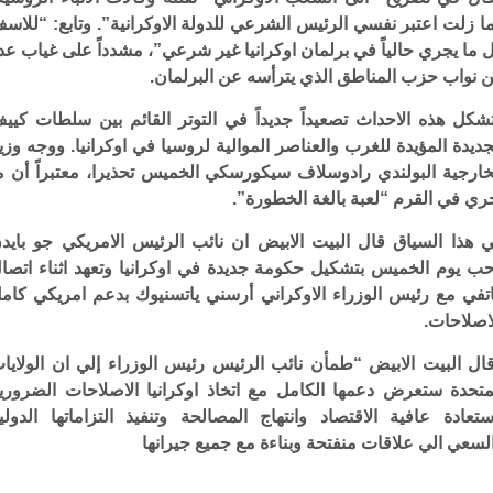
ا زلت اعتبر نفسي الرئيس الشرعي للدولة الاوكرانية”. وتابع: “للاس
 ما يجري حالياً في برلمان اوكرانيا غير شرعي”، مشدداً على غياب عد
 نواب حزب المناطق الذي يترأسه عن البرلمان.
شكل هذه الاحداث تصعيداً جديداً في التوتر القائم بين سلطات كيي
جديدة المؤيدة للغرب والعناصر الموالية لروسيا في اوكرانيا. ووجه وزي
خارجية البولندي رادوسلاف سيكورسكي الخميس تحذيرا، معتبراً أن م
ري في القرم “لعبة بالغة الخطورة”.
 هذا السياق قال البيت الابيض ان نائب الرئيس الامريكي جو بايد
ب يوم الخميس بتشكيل حكومة جديدة في اوكرانيا وتعهد اثناء اتصا
تفي مع رئيس الوزراء الاوكراني أرسني ياتسنيوك بدعم امريكي كام
اصلاحات.
ال البيت الابيض “طمأن نائب الرئيس رئيس الوزراء إلي ان الولايا
متحدة ستعرض دعمها الكامل مع اتخاذ اوكرانيا الاصلاحات الضروري
ستعادة عافية الاقتصاد وانتهاج المصالحة وتنفيذ التزاماتها الدولي
لسعي الي علاقات منفتحة وبناءة مع جميع جيرانها