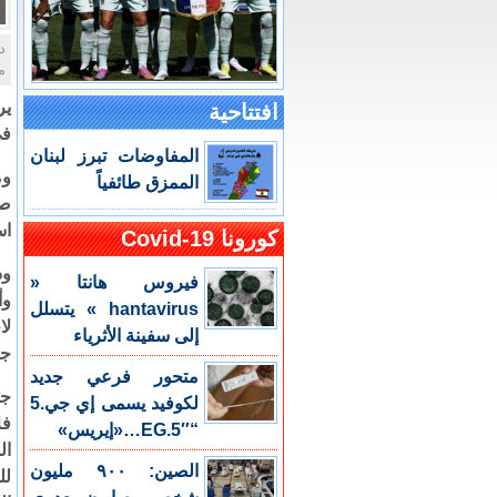
د
م
ير
افتتاحية
في
المفاوضات تبرز لبنان
وم
الممزق طائفياً
صو
اس
كورونا Covid-19
وذ
فيروس هانتا «
وأ
hantavirus » يتسلل
لا
إلى سفينة الأثرياء
جن
متحور فرعي جديد
جا
لكوفيد يسمى إي جي.5
فل
“EG.5″…«إيريس»
ال
الصين: ٩٠٠ مليون
لل