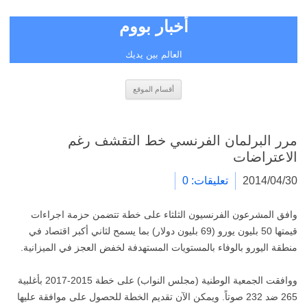
أخبار بووم
العالم بين يديك
انتقل
أقسام الموقع
إلى
المحتوى
مرر البرلمان الفرنسي خط التقشف رغم
الاعتراضات
2014/04/30
تعليقات: 0
وافق المشرعون الفرنسيون الثلثاء على خطة تتضمن حزمة اجراءات
قيمتها 50 بليون يورو (69 بليون دولار) بما يسمح لثاني أكبر اقتصاد في
منطقة اليورو بالوفاء بالمستويات المستهدفة لخفض العجز في الميزانية.
ووافقت الجمعية الوطنية (مجلس النواب) على خطة 2015-2017 بأغلبية
265 ضد 232 صوتاً. ويمكن الآن تقديم الخطة للحصول على موافقة عليها