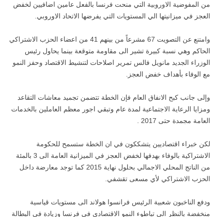
من المفوضية الاوروبية التي منحت فرنسا بالفعل عامين اضافيين لخفض
العجز في ميزانيتها الي المستويات التي يفرضها الاتحاد الاوروبي.
وامتنع عن التصويت 67 مشرعاً من بينهم 41 من اعضاء الحزب الاشتراكي
الحاكم وهي نسبة كبيرة تشير الى مقاومة متوقعة بينما يحاول رئيس
الوزراء الجديد مانويل فالس تمرير اصلاحات لتنشيط الاقتصاد وحفز النمو
مع الوفاء بأهداف خفض العجز.
وإلى جانب كبح الانفاق العام فإن الخطة تتضمن تجميد معاشات التقاعد
ومزايا الرعاية الاجتماعية لمدة عام وتبقي اجور معظم العاملين بالخدمات
العامة مجمدة حتى 2017 .
لكن خبراء اقتصاديين يتشككون في ان الخطة ستسمح للحكومة
الاشتراكية بالوفاء بهدفها لخفض العجز في الميزانية العامة الى 3 بالمئة
من الناتج المحلي الاجمالي بحلول نهاية 2015 كما توجد معارضة داخل
الحزب الاشتراكي لأي مسعى تقشفي.
ودفع الناخبون شعبية الرئيس فرانسوا هولاند الى مستويات قياسية
منخفضة بالنظر الي تباطوء النمو الاقتصادي في فرنسا وزيادة في البطالة