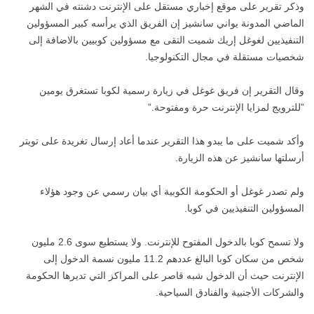
وذكر تقرير على موقع إخباري مستقل على الإنترنت دشنته في الشهر
الماضي المدونة يواني سانشيز إن الفريق الذي يرأسه كبير المسؤولين
التنفيذيين لغوغل إريك شميت التقى مع مسؤولين كوبيين بالاضافة إلى
شخصيات مستقلة في مجال التكنولوجيا.
‬”للترويج لمزايا الإنترنت حرة ومفتوحة.”
وأكد شميت على ما يبدو هذا التقرير عندما أعاد إرسال تغريدة على تويتر
أرسلتها سانشيز عن هذه الزيارة.
ولم تصدر غوغل أو الحكومة الكوبية أي بيان رسمي عن وجود هؤلاء
المسؤولين التنفيذيين في كوبا.
ولا تسمح كوبا بالدخول المفتوح للإنترنت. ولا يستطيع سوى 2.6 مليون
شخص من سكان كوبا البالغ عددهم 11.2 مليون نسمة الدخول إلى
الإنترنت حيث أن الدخول شبه قاصر على المراكز التي تديرها الحكومة
والشركات الأجنبية والفنادق السياحية.