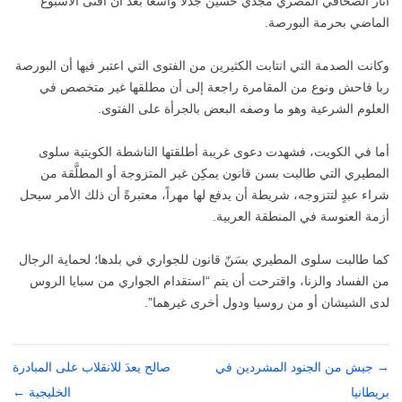
أثار الصحافي المصري مجدي حسين جدلاً واسعاً بعد أن أفتى الأسبوع
الماضي بحرمة البورصة.
وكانت الصدمة التي انتابت الكثيرين من الفتوى التي اعتبر فيها أن البورصة
ربا فاحش ونوع من المقامرة راجعة إلى أن مطلقها غير متخصص في
العلوم الشرعية وهو ما وصفه البعض بالجرأة على الفتوى.
أما في الكويت، فشهدت دعوى غريبة أطلقتها الناشطة الكويتية سلوى
المطيري التي طالبت بسن قانون يمكِن غير المتزوجة أو المطلَّقة من
شراء عبدٍ لتتزوجه، شريطة أن يدفع لها مهراً، معتبرةً أن ذلك الأمر سيحل
أزمة العنوسة في المنطقة العربية.
كما طالبت سلوى المطيري بسَنّ قانون للجواري في بلدها؛ لحماية الرجال
من الفساد والزنا، واقترحت أن يتم “استقدام الجواري من سبايا الروس
لدى الشيشان أو من روسيا ودول أخرى غيرهما”.
→
تصفّح
جيش من الجنود المشردين في
صالح يعدَ للانقلاب على المبادرة
بريطانيا
المقالات
الخليجية
←