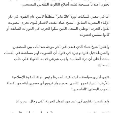
تحتوي أضلاعاً مسيحية تُشبه أضلاع الثالوث المُقدس المسيحي.
أما في مصر، فشكلت ثورة “25 يناير” منطلقاً لأمين عام الفتوى في دار
الإفتاء المصرية السابق، الشيخ عماد عفت، لاصدار فتوى تحرم التصويت
لفلول الحزب الوطني المنحل الذين مثلوا الحزب في الدورات السابقة أو
كانوا منتمين لعضويته.
واعتبر الشيخ عماد الذي قضى في اخر موجة صدامات بين المحتجين
والشرطة قبل فترة وجيزة في فتواه أن التصويت لهم مساهمة في الفساد،
مشدداً على أن درء المفاسد واجب شرعي قدمه الفقهاء علي جلب
المصالح.
فتوى أخرى سياسة – اجتماعية، أصدرها رئيس لجنة الدعوة الإسلامية
بالأزهر، الشيخ عمرو تقضي بعدم جواز تزويج أي مصري ابنته من أعضاء
الحزب الوطني “الفاسدين”.
ولم تقتصر الفتاوى في عدد من الدول العربية على رجال الدين، اذ