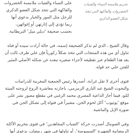
على النساء والفتيات ملامسة الخضروات
تحريم ملامسة النساء والفتيات
والفاكهة التي تتخذ شكل العضو الذكري
الخضروات والفاكهة التي تتخذ
للرجل مثل الموز والخيار بدعوي أنها
شكل العضو الذكري
ربما تؤدي إلي إثارتهن أو إغوائهن،
بحسب صحيفة “ديلي ميل” البريطانية.
وقال الشيخ ، الذي لم تذكر الصحيفة إسمه، في حالة أرادت سيده أو فتاه
تناول أي من هذه المنتجات التي تتخذ شكلاً زكورياً فإن علي طرف ثالث أن
يعد هذا الطعام عبر تقطيعه لأجزاء صغيره تبعده عن شكله الأصلي المثير
للفتن علي حد قوله.
فتوى أخرى لا تقل غرابة، أصدرها رئيس الجمعية المغربية للدراسات
والبحوث الشيخ عبد الباري الزمزمي، باجازته معاشرة الزوج لزوجته الميتة
للتو، فيما أجاز الداعية المصري محمد الزغبي في مقطع مصور نشر على
موقع “يوتيوب” أكل لحوم الجن، مشيراً في فتواه إلى تشكل الجن في
صورة الإبل والماشية.
وفي الصومال أصدرت حركة “الشباب المجاهدين” في فتوى بتحريم الأكلة
الرمضانية الشهيرة “السمبوسة”، أو تناولها في شهر رمضان، بدعوى أنها