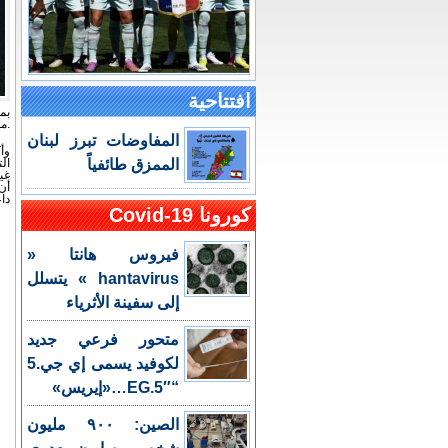
افتتاحية
بم
مواطنها الطبيعية لإمدادها بكل ما يلزم من تمويل وبرامج تدريبية لحماية تلك الحيوانات.
المفاوضات تبرز لبنان
وأ
الممزق طائفياً
ال
غي
أن
دا
كورونا Covid-19
فيروس هانتا «
hantavirus » يتسلل
إلى سفينة الأثرياء
متحور فرعي جديد
لكوفيد يسمى إي جي.5
“EG.5″…«إيريس»
الصين: ٩٠٠ مليون