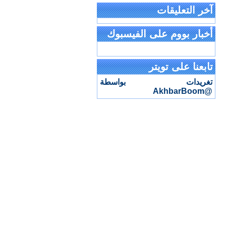
آخر التعليقات
أخبار بووم على الفيسبوك
تابعنا على تويتر
تغريدات بواسطة
@AkhbarBoom