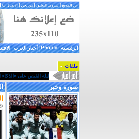
عن الموقع
شروط التعليق
من نحن
الاتصال بنا
People
الرئيسية
أخبار العرب
الافتت
ملفات
ليلة القبض على «الذكاء ال
صورة وخبر
ال
ا