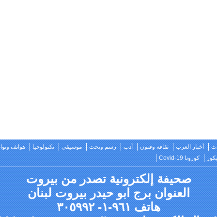
ث
أخبار العرب
ثقافة وفنون
أدب
رسم ونحت
موسيقى
تكنولوجيا
هواتف وتو
كور
كورونا Covid-19
صحيفة إلكترونية تصدر من بيروت
العنوان برج ابو حيدر بيروت لبنان
هاتف ٩٦١-١- ٣٠٥٩٩٢