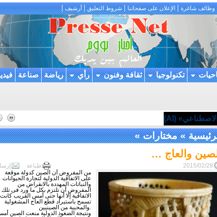
وظائف شاغرة
الإعلان على صفحاتنا
شروط التعليق
أرشيف
احيات
تكنولوجيا
ثقافة وفنون
رأي
رياضة
صناعة
فيدي
اصطناعي» (AI)
رئيسية
»
مختارات
»
لصين والعاج …
2015/02/28
طباعة
إرسا
من المفروض أن الصين كدولة موقعة
على الاتفاقية الدولية لتجارة الحيوانات
والنباتات المهددة بالانقراض من
المفروض أن تلتزم بكل ما ورد فى تلك
الاتفاقية إلا أنها حتى أمس القريب كانت
تسمح باستيراد قطع العاج المشغولية
والمحببة من الصينيين.
ونتيجة الضغوذ الدولية منعت الصين أم