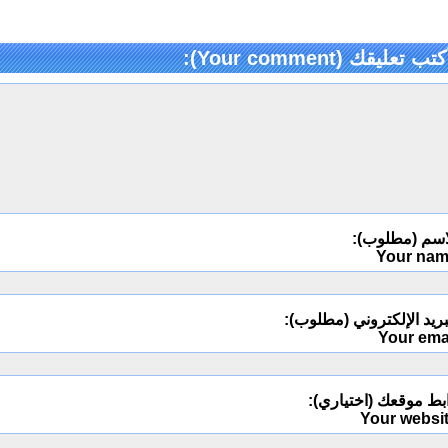
كتب تعليقك (Your comment):
اسم (مطلوب):
Your na
ريد الإلكتروني (مطلوب):
Your ema
بط موقعك (اختياري):
Your websi