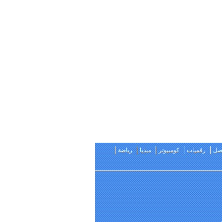
اصل
رقميات
كومبيوتر
ميديا
رياضة