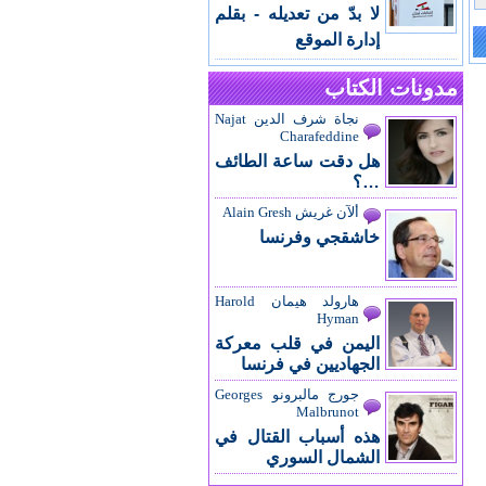
لا بدّ من تعديله - بقلم
إدارة الموقع
مدونات الكتاب
نجاة شرف الدين Najat
Charafeddine
هل دقت ساعة الطائف
…؟
ألآن غريش Alain Gresh
خاشقجي وفرنسا
هارولد هيمان Harold
Hyman
اليمن في قلب معركة
الجهاديين في فرنسا
جورج مالبرونو Georges
Malbrunot
هذه أسباب القتال في
الشمال السوري