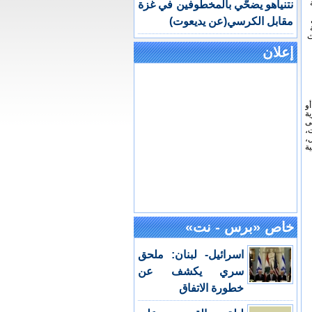
نتنياهو يضحّي بالمخطوفين في غزة
ل
مقابل الكرسي(عن يديعوت)
ة
ث
١
إعلان
و
ة
ى
،
،
خاص «برس - نت»
اسرائيل- لبنان: ملحق
سري يكشف عن
خطورة الاتفاق