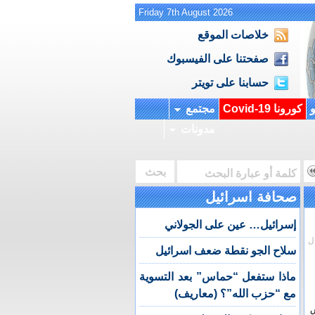
Friday 7th August 2026
خلاصات الموقع
صفحتنا على الفيسبوك
حسابنا على تويتر
و
كورونا Covid-19
مجتمع
مدونات
صحافة اسرائيل
إسرائيل… عين على الجولاني
ل
سلاح الجو نقطة ضعف اسرائيل
ماذا ستفعل “حماس” بعد التسوية
مع “حزب الله”؟ (معاريف)
س