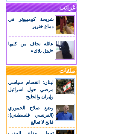
غرائب
شريحة كومبيوتر في
دماغ خنزير
عائلة تخاف من كلبها
«ليتل بلاك»
ملفات
لبنان: انفصام سياسي
مرضي حول اسرائيل
وإيران والخليج
وضع صلاح الحموري
(الفرنسي فلسطيني):
فالج لا تعالج
تحول مزاج الحزب