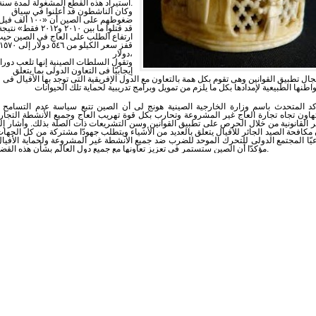
استيراد هذه القطع المشغولة لمدة سنة.
وكان الناشطون قد أعلنوا في سياق
ضغوطهم على الصين أن «١٠٠ ألف في
قد قتلوا ما بين ٢٠١٠ و٢٠١٢ فقط» نتيج
ارتفاع الطلب على العاج في الصين حي
قفز سعر الكيلو من ٥٤٦ دولار إلى ٥٧٠
دولار،
وتقول السلطات الصينية إنها تلعب دورا
إيجابيّا فى التعاون الدولى بما يتعلق
جال تطبيق القوانين وهى تقوم بكل همة بالتعاون مع الدول الإفريقية التى توجد بها الأفيال فى
كد المتحدث باسم وزارة الخارجية الصينية هونج لى أن الصين تتبع سياسة عدم التسامح أ
تهاون تجاه تجارة العاج غير المشروعة وتحارب بكل قوة تهريب العاج وجميع الأنشطة التجاري
ر القانونية من خلال الحرص على تطبيق القوانين وسن التشريعات ذات الصلة بذلك. وأشار إل
 مكافحة الصيد الجائر للأفيال يتعلق بالعديد من الأشياء ويتطلب جهودّا مشتركة من كل الجهات
عيّا المجتمع الدولى للتحرك الموحد للضرب ضد جميع الأنشطة غير المشروعة ولحماية الأفيال
مؤكدّا أن الصين ستستمر فى تعزيز تعاونها مع جميع دول العالم بشأن هذه القضية.