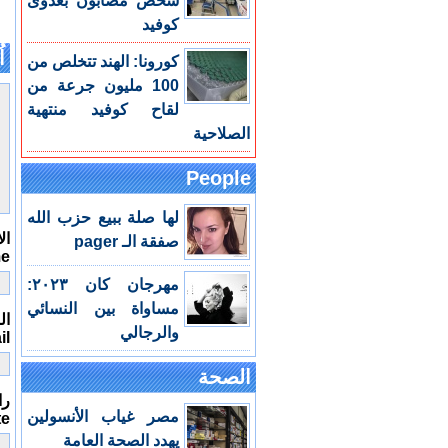
شخص مصابون بعدوى
كوفيد
اُ
كورونا: الهند تتخلص من
100 مليون جرعة من
لقاح كوفيد منتهية
الصلاحية
People
لها صلة ببيع حزب الله
ال
صفقة الـ pager
me
مهرجان كان ٢٠٢٣:
مساواة بين النسائي
الب
والرجالي
il
الصحة
را
مصر غياب الأنسولين
te
يهدد الصحة العامة