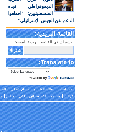
الديموقراطي تجاه
الفلسطينيين: “اقطعوا
الدعم عن الجيش الإسرائيلي”
القائمة البريدية:
الاشتراك في القائمة البريدية للموقع:
Translate to:
Powered by
Translate
الافتتاحيات
بسّام الطيارة
حسام كنفاني
الحد
غرائب
مجتمع
لكم سيداتي سادتي
مطبخ
دي