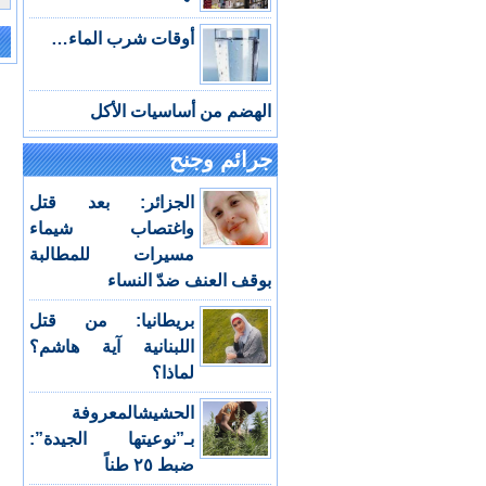
أوقات شرب الماء…
e:
الهضم من أساسيات الأكل
جرائم وجنح
الجزائر: بعد قتل
واغتصاب شيماء
مسيرات للمطالبة
بوقف العنف ضدّ النساء
بريطانيا: من قتل
اللبنانية آية هاشم؟
لماذا؟
الحشيشالمعروفة
بـ”نوعيتها الجيدة”:
ضبط ٢٥ طناً