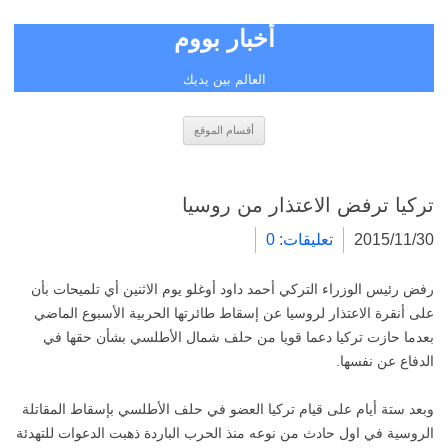
أخبار بووم
العالم بين يديك
انتقل
أقسام الموقع
إلى
المحتوى
تركيا ترفض الاعتذار من روسيا
2015/11/30
تعليقات: 0
رفض رئيس الوزراء التركي أحمد داود أوغلو يوم الاثنين أي تلميحات بأن
على أنقرة الاعتذار لروسيا عن إسقاط طائرتها الحربية الأسبوع الماضي
بعدما حازت تركيا دعما قويا من حلف شمال الأطلسي بشأن حقها في
الدفاع عن نفسها.
وبعد ستة أيام على قيام تركيا العضو في حلف الأطلسي بإسقاط المقاتلة
الروسية في اول حادث من نوعه منذ الحرب الباردة ذهبت الدعوات للتهدئة