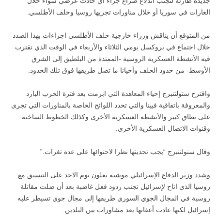
جديدة طارئة لتجنب اندلاع صراع جراء أي حادث عرضي سواء خلال
الغارات في سوريا أو خلال مناورات تجريها روسيا وحلف الأطلسي.
من المتوقع أن يناقش وزراء خارجية حلف الأطلسي اجراءات بهذا الصدد
خلال اجتماع في بروكسل يومي الثلاثاء والأربعاء في الوقت الذي تقترب
فيه الأنشطة العسكرية الروسية -الممتدة من البلطيق إلى الشرق
الأوسط- من حدود الحلف وأحيانا ما تضل طريقها فوق تلك الحدود.
واقترح ستولتنبرج إحياء المعاهدة التي ابرمت بعد فترة الحرب البارد
والمعروفة باتفاقية فيينا والتي تحدد اللوائح الخاصة بالمناورات التي تجرى
على نطاق كبير والأنشطة العسكرية الأخرى وكذلك الخطوط الساخنة
وقنوات الاتصال العسكرية الأخرى.
وقال ستولتنبرج “يجب تحديثها نظرا لاحتوائها على عدة ثغرات.”
وشدد وزير الدفاع الإسرائيلي موشيه يعلون يوم الاحد على التنسيق مع
روسيا الذي اتاح لإسرائيل تجنب ردود فعل غاضبة بعد أن ضلت مقاتلة
روسية في المجال الجوي السوري طريقها إلى مجال جوي تسيطر عليه
إسرائيل لكنها عادت أعقابها بعد مشاورات بين البلدين.