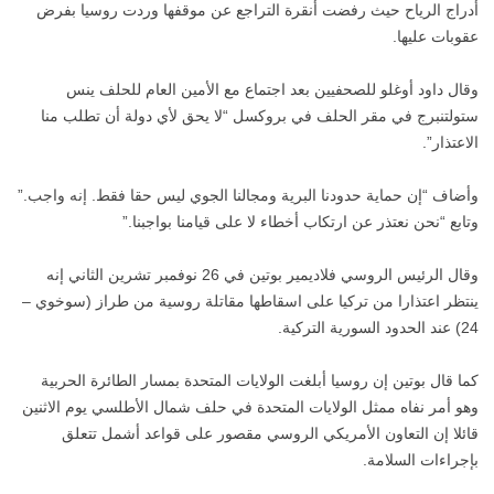
أدراج الرياح حيث رفضت أنقرة التراجع عن موقفها وردت روسيا بفرض
عقوبات عليها.
وقال داود أوغلو للصحفيين بعد اجتماع مع الأمين العام للحلف ينس
ستولتنبرج في مقر الحلف في بروكسل “لا يحق لأي دولة أن تطلب منا
الاعتذار”.
وأضاف “إن حماية حدودنا البرية ومجالنا الجوي ليس حقا فقط. إنه واجب.”
وتابع “نحن نعتذر عن ارتكاب أخطاء لا على قيامنا بواجبنا.”
وقال الرئيس الروسي فلاديمير بوتين في 26 نوفمبر تشرين الثاني إنه
ينتظر اعتذارا من تركيا على اسقاطها مقاتلة روسية من طراز (سوخوي –
24) عند الحدود السورية التركية.
كما قال بوتين إن روسيا أبلغت الولايات المتحدة بمسار الطائرة الحربية
وهو أمر نفاه ممثل الولايات المتحدة في حلف شمال الأطلسي يوم الاثنين
قائلا إن التعاون الأمريكي الروسي مقصور على قواعد أشمل تتعلق
بإجراءات السلامة.