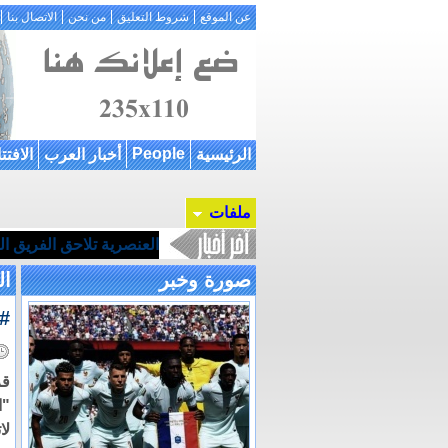
عن الموقع
شروط التعليق
من نحن
الاتصال بنا
People
الرئيسية
أخبار العرب
الافتت
ملفات
العنصرية تلاحق الفريق ا
صورة وخبر
ال
#م
لا