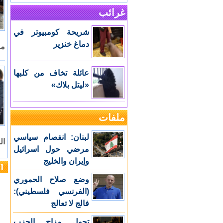
غرائب
شريحة كومبيوتر في
دماغ خنزير
ما 
عائلة تخاف من كلبها
«ليتل بلاك»
ملفات
لبنان: انفصام سياسي
ال
مرضي حول اسرائيل
وإيران والخليج
1
وضع صلاح الحموري
(الفرنسي فلسطيني):
فالج لا تعالج
تحول مزاج الحزب