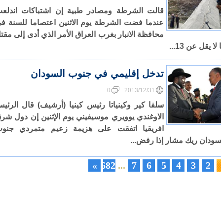
قالت الشرطة ومصادر طبية إن اشتباكات اندلع
عندما فضت الشرطة يوم الاثنين اعتصاما للسنة ف
محافظة الانبار بغرب العراق الأمر الذي أدى إلى مقت
لا يقل عن 13...
تدخل إقليمي في جنوب السودان
0
2013/12/31
سلفا كير وكينياتا رئيس كينيا (أرشيف) قال الرئي
الاوغندي يوويري موسيفيني يوم الإثنين إن دول شر
افريقيا اتفقت على هزيمة زعيم متمردي جنو
سودان ريك مشار إذا رفض...
»
682
...
7
6
5
4
3
2