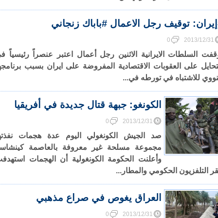
يران: توقيف رجل الاعمال #باباك زنجاني
0
2013/12/31
قفت السلطات الايرانية الاثنين رجل أعمال اعتبر عنصراً رئيسياً ف
تحايل على العقوبات الاقتصادية المفروضة على ايران بسبب برنامجه
نووي للاشتباه في تورطه في...
الكونغو: جبهة قتال جديدة في أفريقيا
0
2013/12/31
صد الجيش الكونغولي اليوم عدة هجمات نفذته
مجموعة مسلحة غير معروفة بالعاصمة كينشاسا
وأعلنت الحكومة الكونغولية أن الهجمات استهدف
ر التلفزيون الحكومي والمطار...
العراق يغوص في صراع مذهبي
0
2013/12/31