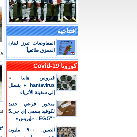
افتتاحية
المفاوضات تبرز لبنان
الممزق طائفياً
هو
كورونا Covid-19
فيروس هانتا «
hantavirus » يتسلل
إلى سفينة الأثرياء
متحور فرعي جديد
لكوفيد يسمى إي جي.5
تد
“EG.5″…«إيريس»
#ا
الصين: ٩٠٠ مليون