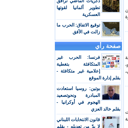
ذكريات الماضي ترافق
تطوير ألمانيا لقوتها
ن
العسكرية
ة
توقيع الاتفاق: الحرب ما
زالت في الأفق
صفحة رأي
فرنسا: الحرب غير
ة
المتكافئة بتغطية
،
إعلامية غير متكافئة -
،
بقلم إدارة الموقع
بوتين: روسيا استعادت
المبادرة ونحوتصعيد
الهجوم في أوكرانيا -
بقلم خالد العزي
ت
ة
قانون الانتخابات اللبناني
لا بدّ من تعديله - بقلم