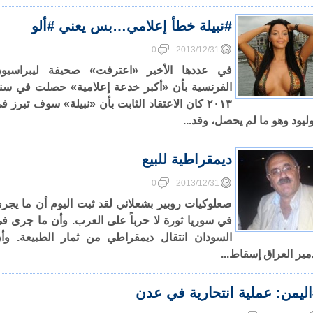
#نبيلة خطأ إعلامي…بس يعني #ألو
0
2013/12/31
في عددها الأخير «اعترفت» صحيفة ليبراسيو
الفرنسية بأن «أكبر خدعة إعلامية» حصلت في سن
٢٠١٣ كان الاعتقاد الثابت بأن «نبيلة» سوف تبرز ف
ليود وهو ما لم يحصل، وقد...
ديمقراطية للبيع
0
2013/12/31
صعلوكيات روبير بشعلاني لقد ثبت اليوم أن ما يجر
في سوريا ثورة لا حرباً على العرب. وأن ما جرى ف
السودان انتقال ديمقراطي من ثمار الطبيعة. وأ
مير العراق إسقاط...
ليمن: عملية انتحارية في عدن