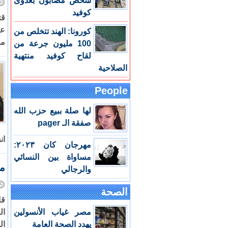
شخص مصابون بعدوى
كوفيد
قت
عد
كورونا: الهند تتخلص من
من
100 مليون جرعة من
لقاح كوفيد منتهية
الصلاحية
People
لها صلة ببيع حزب الله
صفقة الـ pager
ان
مهرجان كان ٢٠٢٣:
مساواة بين النسائي
مصر: 
والرجالي
الصحة
قا
مصر غياب الأنسولين
ال
يهدد الصحة العامة
ال