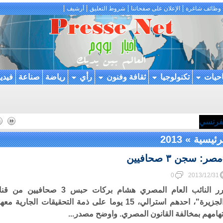
وظائف شاغرة
الإعلان على صفحاتنا
شروط التعليق
أرشيف
احيات
تكنولوجيا
ثقافة وفنون
رأي
رياضة
صناعة
فيدي
لفرنسي
رئيسية
»
2013
صر: سجن ٣ صحافيين
0
2013/12/31
قرر النائب العام المصري هشام بركات حبس 3 صحافيين من 
"الجزيرة"، احدهم استرالي، 15 يوما على ذمة التحقيقات الجارية مع
تهامهم بمخالفة القانون المصري. واوضح مصدر...