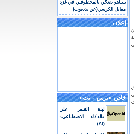
نتنياهو يضحّي بالمخطوفين في غزة
مقابل الكرسي(عن يديعوت)
إعلان
ن
ة
ي
ي
ي
خاص «برس - نت»
ن
ليلة القبض على
«الذكاء الاصطناعي»
(AI)