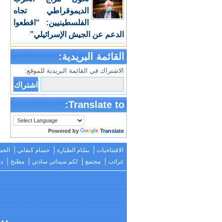
الديموقراطي تجاه
الفلسطينيين: “اقطعوا
الدعم عن الجيش الإسرائيلي”
القائمة البريدية:
الاشتراك في القائمة البريدية للموقع:
Translate to:
Powered by
Translate
الافتتاحيات
بسّام الطيارة
حسام كنفاني
الحد
غرائب
مجتمع
لكم سيداتي سادتي
مطبخ
دي