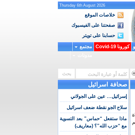
Thursday 6th August 2026
خلاصات الموقع
صفحتنا على الفيسبوك
حسابنا على تويتر
و
كورونا Covid-19
مجتمع
مدونات
صحافة اسرائيل
إسرائيل… عين على الجولاني
سلاح الجو نقطة ضعف اسرائيل
قناة
ماذا ستفعل “حماس” بعد التسوية
هم
مع “حزب الله”؟ (معاريف)