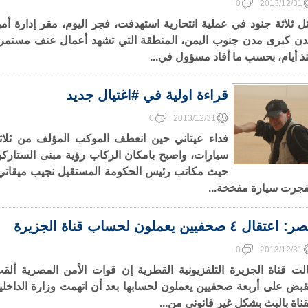
0
2013/12/31
ل ثلاثة جنود في عملية انتحارية استهدفت، فجر اليوم، مقر إدارة أم
ن كبرى مدن جنوب اليمن، المنطقة التي تشهد أعمال عنف مستمر
ذ أيام، بحسب ما أفاد مسؤول في...
قراءة اولية في #اغتيال جديد
0
2013/12/31
فداء عيتاني حين انعطف الموكب المؤلف من ثلاث
سيارات، واصبح بامكان الركاب رؤية مبنى الستاركو
حيث مكاتب رئيس الحكومة المستقيل نجيب ميقاتي
فجرت سيارة مفخخة...
اعتقال ٤ صحفيين يعملون لحساب قناة الجزيرة
0
2013/12/31
لت قناة الجزيرة التلفزيونية القطرية إن قوات الأمن المصرية ألق
قبض على أربعة صحفيين يعملون لحسابها بعد أن اتهمت وزارة الداخلي
قناة بالبث بشكل غير قانوني من...