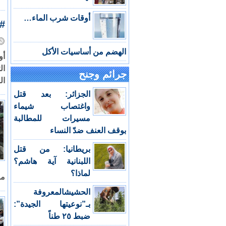
أوقات شرب الماء…
#إ
الهضم من أساسيات الأكل
أو
ال
جرائم وجنح
ال
الجزائر: بعد قتل
واغتصاب شيماء
مسيرات للمطالبة
بوقف العنف ضدّ النساء
بريطانيا: من قتل
اللبنانية آية هاشم؟
لماذا؟
مق
الحشيشالمعروفة
بـ”نوعيتها الجيدة”:
ضبط ٢٥ طناً