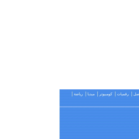
اصل
رقميات
كومبيوتر
ميديا
رياضة