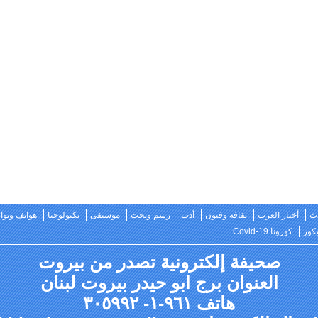
ث
أخبار العرب
ثقافة وفنون
أدب
رسم ونحت
موسيقى
تكنولوجيا
هواتف وتو
كور
كورونا Covid-19
صحيفة إلكترونية تصدر من بيروت
العنوان برج ابو حيدر بيروت لبنان
هاتف ٩٦١-١- ٣٠٥٩٩٢