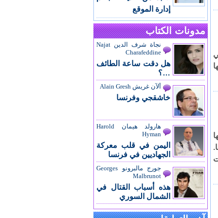
إدارة الموقع
مدونات الكتاب
نجاة شرف الدين Najat
Charafeddine
ي
هل دقت ساعة الطائف
ا
…؟
ألآن غريش Alain Gresh
خاشقجي وفرنسا
هارولد هيمان Harold
Hyman
ا
اليمن في قلب معركة
.
الجهاديين في فرنسا
ت
جورج مالبرونو Georges
Malbrunot
هذه أسباب القتال في
الشمال السوري