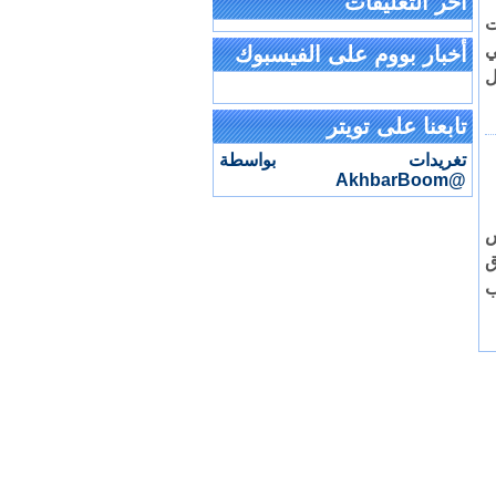
آخر التعليقات
ت
ي
أخبار بووم على الفيسبوك
ل
تابعنا على تويتر
تغريدات بواسطة
@AkhbarBoom
س
ق
ب