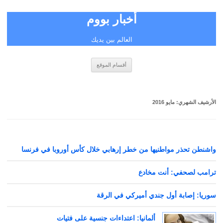
أخبار بووم
العالم بين يديك
انتقل
أقسام الموقع
إلى
المحتوى
الأرشيف الشهري:
مايو 2016
واشنطن تحذر مواطنيها من خطر إرهابي خلال كأس أوروبا في فرنسا
ترامب لصحفي: أنت مخادع
سوريا: إصابة أول جندي أميركي في الرقة
ألمانيا: اعتداءات جنسية على فتيات