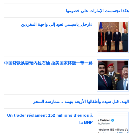
هكذا تجسست الإمارات على خصومها
#ارحل_ياسيسي تعود إلى واجهة المغردين
中国贷款换委瑞内拉石油 拉美国家怀疑一带一路
الهند: قتل سيدة وأطفالها الأربعة بتهمة …ممارسة السحر
Un trader réclament 152 millions d’euros à
la BNP