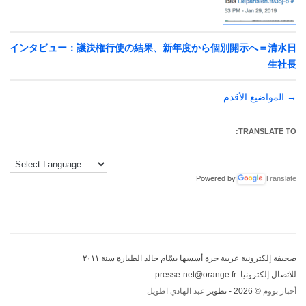
インタビュー：議決権行使の結果、新年度から個別開示へ＝清水日
生社長
→
تصفّح
المواضيع الأقدم
المقالات
TRANSLATE TO:
Powered by
Translate
صحيفة إلكترونية عربية حرة أسسها بسّام خالد الطيارة سنة ٢٠١١
للاتصال إلكترونيا: presse-net@orange.fr
أخبار بووم
© 2026 - تطوير
عبد الهادي اطويل