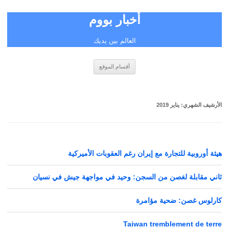
أخبار بووم
العالم بين يديك
انتقل
أقسام الموقع
إلى
المحتوى
الأرشيف الشهري:
يناير 2019
هيئة أوروبية للتجارة مع إيران رغم العقوبات الأميركية
ثاني مقابلة لغصن من السجن: وحيد في مواجهة جيش في نسيان
كارلوس غصن: ضحية مؤامرة
Taiwan tremblement de terre