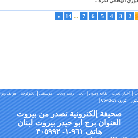
دوري الإيطالي لكرة...
»
14
...
7
6
5
4
3
2
ث
أخبار العرب
ثقافة وفنون
أدب
رسم ونحت
موسيقى
تكنولوجيا
هواتف وتو
كور
كورونا Covid-19
صحيفة إلكترونية تصدر من بيروت
العنوان برج ابو حيدر بيروت لبنان
هاتف ٩٦١-١- ٣٠٥٩٩٢