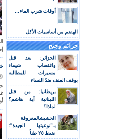
أوقات شرب الماء…
الهضم من أساسيات الأكل
ال
جرائم وجنح
إم
الجزائر: بعد قتل
واغتصاب شيماء
خس
مسيرات للمطالبة
بوقف العنف ضدّ النساء
حس
بريطانيا: من قتل
اللبنانية آية هاشم؟
أو
لماذا؟
الحشيشالمعروفة
بـ”نوعيتها الجيدة”:
ضبط ٢٥ طناً