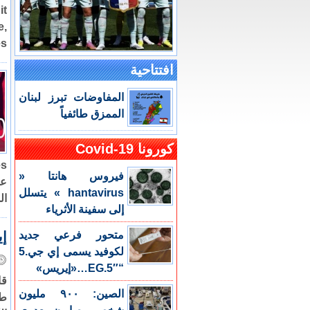
it
e,
..
افتتاحية
المفاوضات تبرز لبنان
الممزق طائفياً
كورونا Covid-19
فيروس هانتا «
hantavirus » يتسلل
ال
إلى سفينة الأثرياء
متحور فرعي جديد
إي
لكوفيد يسمى إي جي.5
“EG.5″…«إيريس»
قا
الصين: ٩٠٠ مليون