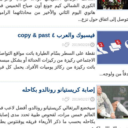
الكوري الشمالي كيم جونغ أون صباح الخميس ف
هانوي اليوم الثاني والأخير من محادثاتهما الرامي
توصل إلى اتفاق حول نزع...
فيسبوك والعرب ٤ copy & past
0
2019/02/28
نقطة على السطر بسّام الطيارة باتت مواقع التواص
الاجتماعي ركيزة من ركيزات الحداثة أو بشكل مبس
باتت ركيزة من ركائز يوميات الأفراد. يحمل كل فر
فاً من ولوجه...
إصابة كريستيانو رونالدو بكاحله
0
2019/02/27
سيخضع البرتغالي كريستيانو رونالدو، أفضل لاعب ف
العالم خمس مرات، لفحوص طبية تحدد مدى إصابت
بكاحله بحسب ما ذكر الأربعاء فريقه يوفنتوس بط