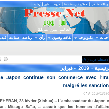
وظائف شاغرة
الإعلان على صفحاتنا
شروط التعليق
أرشيف
احيات
تكنولوجيا
ثقافة وفنون
رأي
رياضة
صناعة
فيدي
اصطناعي» (AI)
رئيسية
»
2019
»
فبراير
Le Japon continue son commerce avec l’Ira
malgré les sanctio
0
2019/02/28
EHERAN, 28 février (Xinhua) -- L'ambassadeur du Japon 
ran, Mitsugu Saïto, a assuré que les hommes d'affair