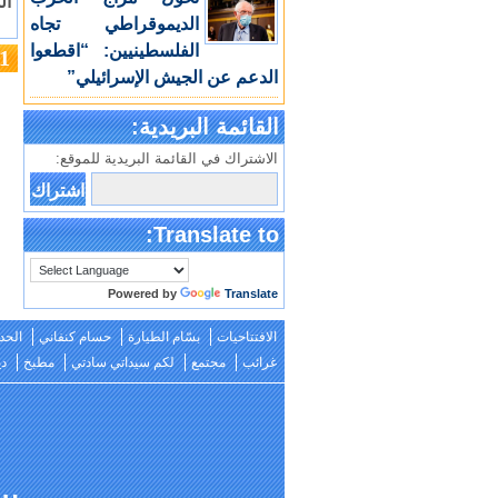
ال
الديموقراطي تجاه
الفلسطينيين: “اقطعوا
1
الدعم عن الجيش الإسرائيلي”
القائمة البريدية:
الاشتراك في القائمة البريدية للموقع:
Translate to:
Powered by
Translate
الافتتاحيات
بسّام الطيارة
حسام كنفاني
الحد
غرائب
مجتمع
لكم سيداتي سادتي
مطبخ
دي