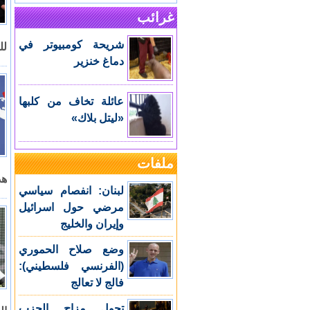
غرائب
شريحة كومبيوتر في
لل
دماغ خنزير
عائلة تخاف من كلبها
«ليتل بلاك»
ملفات
هد
لبنان: انفصام سياسي
مرضي حول اسرائيل
وإيران والخليج
وضع صلاح الحموري
(الفرنسي فلسطيني):
فالج لا تعالج
تحول مزاج الحزب