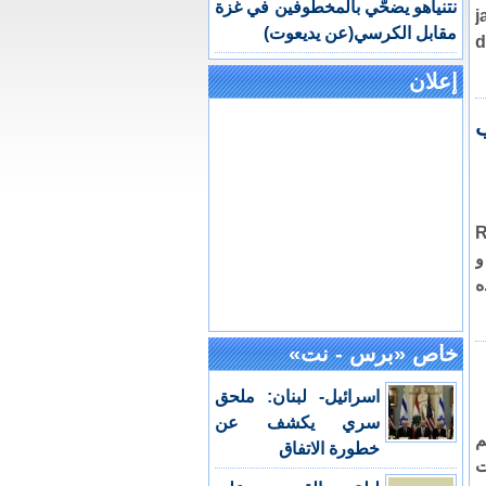
نتنياهو يضحّي بالمخطوفين في غزة
j
مقابل الكرسي(عن يديعوت)
d
إعلان
بب
Red 
و
هذه
خاص «برس - نت»
اسرائيل- لبنان: ملحق
سري يكشف عن
م
خطورة الاتفاق
ات