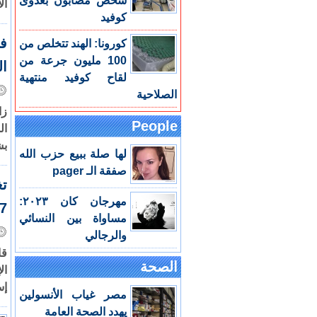
شخص مصابون بعدوى
ال
كوفيد
فش
كورونا: الهند تتخلص من
100 مليون جرعة من
ال
لقاح كوفيد منتهية
الصلاحية
زا
People
ال
بش
لها صلة ببيع حزب الله
صفقة الـ pager
تغ
مهرجان كان ٢٠٢٣:
357٪ من 
مساواة بين النسائي
والرجالي
قا
الصحة
ال
إس
مصر غياب الأنسولين
يهدد الصحة العامة