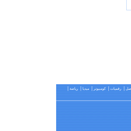
اصل
رقميات
كومبيوتر
ميديا
رياضة