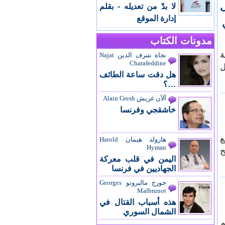
ى
لا بدّ من تعديله - بقلم
إدارة الموقع
مدونات الكتاب
ة
نجاة شرف الدين Najat
Charafeddine
ل
هل دقت ساعة الطائف
…؟
ألآن غريش Alain Gresh
خاشقجي وفرنسا
ع
هارولد هيمان Harold
Hyman
ليصبح
اليمن في قلب معركة
الجهاديين في فرنسا
جورج مالبرونو Georges
Malbrunot
هذه أسباب القتال في
الشمال السوري
م