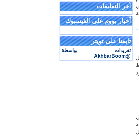
آخر التعليقات
ي
ة
أخبار بووم على الفيسبوك
تابعنا على تويتر
تغريدات بواسطة
@AkhbarBoom
ل
ط
د
ي
ه
ل