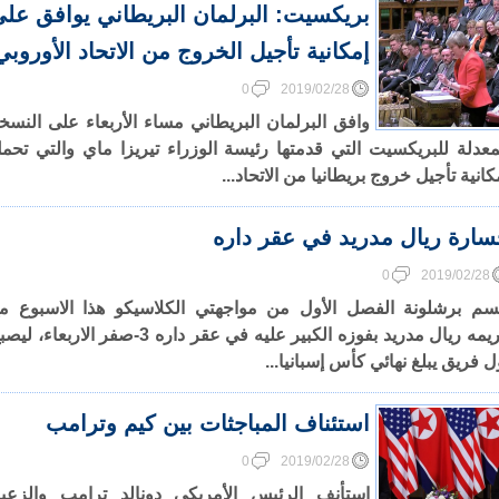
بريكسيت: البرلمان البريطاني يوافق عل
إمكانية تأجيل الخروج من الاتحاد الأوروبي
0
2019/02/28
وافق البرلمان البريطاني مساء الأربعاء على النسخ
معدلة للبريكسيت التي قدمتها رئيسة الوزراء تيريزا ماي والتي تحم
كانية تأجيل خروج بريطانيا من الاتحاد...
ارة ريال مدريد في عقر داره
0
2019/02/28
م برشلونة الفصل الأول من مواجهتي الكلاسيكو هذا الاسبوع م
غريمه ريال مدريد بفوزه الكبير عليه في عقر داره 3-صفر الاربعاء، 
ل فريق يبلغ نهائي كأس إسبانيا...
استئناف المباجثات بين كيم وترامب
0
2019/02/28
استأنف الرئيس الأمريكي دونالد ترامب والزعي