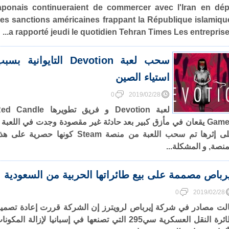
aponais continueraient de commercer avec l'Iran en dép
es sanctions américaines frappant la République islamiqu
a rapporté jeudi le quotidien Tehran Times Les entreprises.
سحب لعبة Devotion التايوانية بس
استياء الصين
0
2019/02/28
لعبة Devotion و فريق تطويرها Candle
Games يقعان في مأزق كبير بعد حادثة غير مقصودة وجدت في اللعبة 
على إثرها تم سحب اللعبة من منصة Steam كونها حصرية على 
منصة, و المشكلة...
رباص مصممة على بيع طائراتها الحربية من السعودية
0
2019/02/28
لت مصادر في شركة إيرباص لرويترز إن الشركة قررت إعادة تصمي
طائرة النقل العسكرية سي295 التي تصنعها في إسبانيا لإزالة المكون