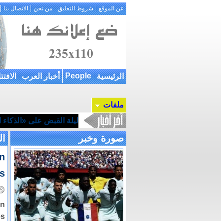
عن الموقع
شروط التعليق
من نحن
الاتصال بنا
People
الرئيسية
أخبار العرب
الافتت
ملفات
ليلة القبض على «الذكاء ال
صورة وخبر
ال
n
ns
en
es