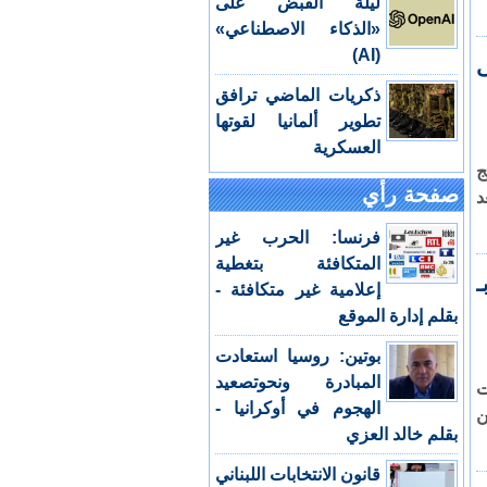
ليلة القبض على
«الذكاء الاصطناعي»
(AI)
ى
ذكريات الماضي ترافق
تطوير ألمانيا لقوتها
العسكرية
ج
صفحة رأي
د
فرنسا: الحرب غير
المتكافئة بتغطية
ـ
إعلامية غير متكافئة -
بقلم إدارة الموقع
بوتين: روسيا استعادت
المبادرة ونحوتصعيد
ت
الهجوم في أوكرانيا -
ن
بقلم خالد العزي
قانون الانتخابات اللبناني