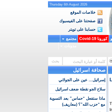
Thursday 6th August 2026
خلاصات الموقع
صفحتنا على الفيسبوك
حسابنا على تويتر
و
كورونا Covid-19
مجتمع
مدونات
صحافة اسرائيل
إسرائيل… عين على الجولاني
سلاح الجو نقطة ضعف اسرائيل
ماذا ستفعل “حماس” بعد التسوية
T
مع “حزب الله”؟ (معاريف)
I