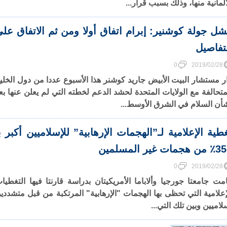
ألمانية منها، وذلك بسبب قرار...
ل جولة كوشنير: إبرام اتفاق أولا ومن ثم الاتفاق عل
تفاصيل
0
2019/02/28
ر مستشار البيت الأبيض جاريد كوشنر هذا الأسبوع عددا من دول الخلي
متحالفة مع الولايات المتحدة لحشد الدعم لخطته التي لم يعلن عنها بع
أن السلام في الشرق الأوسط...
طية الإعلامية لـ”الهجمات الإرهابية” للإسلاميين أكبر ب
هجمات غير المسلمين
0
2019/02/28
مت جامعتا جورجيا وألاباما الأمريكيتان بدراسة قارنتا فيها التغطيا
إعلامية التي تحظى بها الهجمات "الإرهابية" المرتكبة من قبل متشددي
لاميين وبين تلك التي...