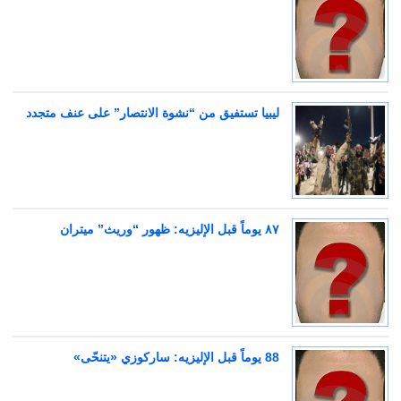
ليبيا تستفيق من “نشوة الانتصار” على عنف متجدد
٨٧ يوماً قبل الإليزيه: ظهور “وريث” ميتران
88 يوماً قبل الإليزيه: ساركوزي «يتنحّى»