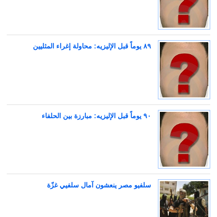
٨٩ يوماً قبل الإليزيه: محاولة إغراء المثليين‬
٩٠ يوماً قبل الإليزيه: مبارزة بين الحلفاء
سلفيو مصر ينعشون آمال سلفيي غزّة