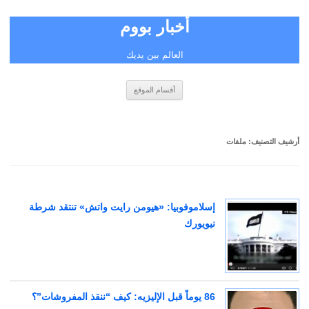
أخبار بووم
العالم بين يديك
انتقل
أقسام الموقع
إلى
المحتوى
أرشيف التصنيف:
ملفات
إسلاموفوبيا: «هيومن رايت واتش» تنتقد شرطة
نيويورك
‪86‬ يوماً قبل الإليزيه: كيف “ننقذ المفروشات”؟