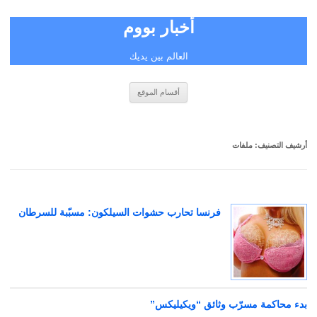
أخبار بووم
العالم بين يديك
انتقل
أقسام الموقع
إلى
المحتوى
أرشيف التصنيف:
ملفات
فرنسا تحارب حشوات السيلكون: مسبّبة للسرطان
بدء محاكمة مسرّب وثائق “ويكيليكس”