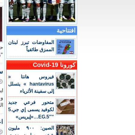
افتتاحية
المفاوضات تبرز لبنان
حس
الممزق طائفياً
"ر
كورونا Covid-19
سفين
فيروس هانتا «
hantavirus » يتسلل
إلى سفينة الأثرياء
متحور فرعي جديد
ال
لكوفيد يسمى إي جي.5
“EG.5″…«إيريس»
اع
الصين: ٩٠٠ مليون