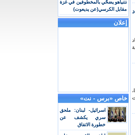
نتنياهو يضحّي بالمخطوفين في غزة
مقابل الكرسي(عن يديعوت)
د
إعلان
د
ة
يا،
خاص «برس - نت»
ت
اسرائيل- لبنان: ملحق
سري يكشف عن
خطورة الاتفاق