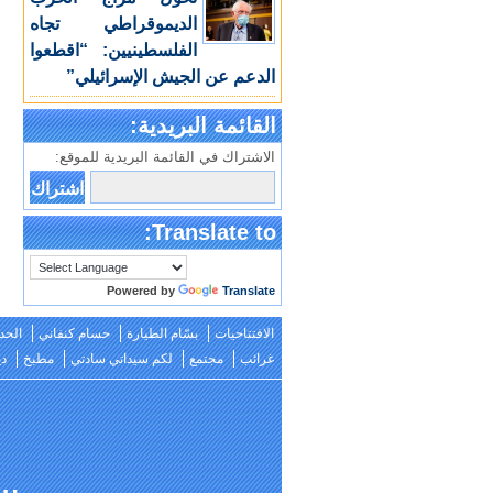
الديموقراطي تجاه
الفلسطينيين: “اقطعوا
الدعم عن الجيش الإسرائيلي”
القائمة البريدية:
الاشتراك في القائمة البريدية للموقع:
Translate to:
Powered by
Translate
الافتتاحيات
بسّام الطيارة
حسام كنفاني
الحد
غرائب
مجتمع
لكم سيداتي سادتي
مطبخ
دي