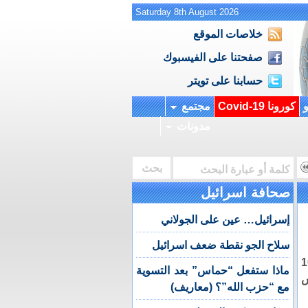
Saturday 8th August 2026
خلاصات الموقع
صفحتنا على الفيسبوك
حسابنا على تويتر
و
كورونا Covid-19
مجتمع
مدونات
صحافة اسرائيل
إسرائيل… عين على الجولاني
سلاح الجو نقطة ضعف اسرائيل
 مجهولاً تبرع بأكثر من 100
ماذا ستفعل “حماس” بعد التسوية
س
مع “حزب الله”؟ (معاريف)