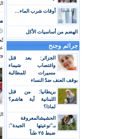
ال
أوقات شرب الماء…
م
الهضم من أساسيات الأكل
تُ
جرائم وجنح
وذ
الجزائر: بعد قتل
واغتصاب شيماء
مسيرات للمطالبة
بوقف العنف ضدّ النساء
بريطانيا: من قتل
اللبنانية آية هاشم؟
لماذا؟
ال
الحشيشالمعروفة
بـ”نوعيتها الجيدة”:
ضبط ٢٥ طناً