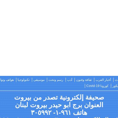
ث
أخبار العرب
ثقافة وفنون
أدب
رسم ونحت
موسيقى
تكنولوجيا
هواتف وتو
كور
كورونا Covid-19
صحيفة إلكترونية تصدر من بيروت
العنوان برج ابو حيدر بيروت لبنان
هاتف ٩٦١-١- ٣٠٥٩٩٢