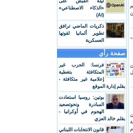
ليلة القبض على
، بينهم
«الذكاء الاصطناعي»
ن
(AI)
ذكريات الماضي ترافق
تطوير ألمانيا لقوتها
العسكرية
صفحة رأي
فرنسا: الحرب غير
ن
المتكافئة بتغطية
ل
إعلامية غير متكافئة -
بقلم إدارة الموقع
بوتين: روسيا استعادت
المبادرة ونحوتصعيد
الهجوم في أوكرانيا -
ن
بقلم خالد العزي
ة
م
قانون الانتخابات اللبناني