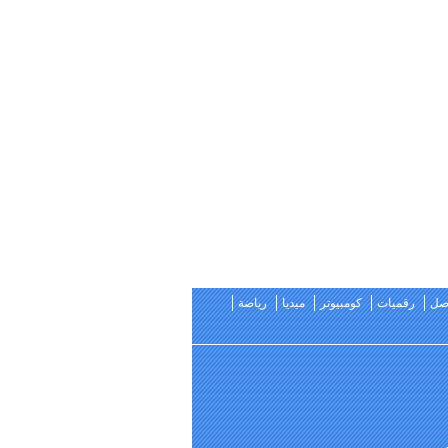
اصل
رقميات
كومبيوتر
ميديا
رياضة