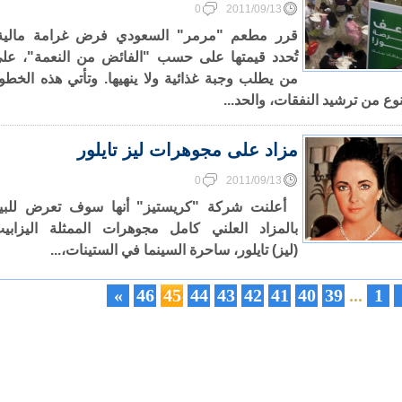
0
2011/09/13
قرر مطعم "مرمر" السعودي فرض غرامة مالية
تُحدد قيمتها على حسب "الفائض من النعمة"، عل
من يطلب وجبة غذائية ولا ينهيها. وتأتي هذه الخطو
وع من ترشيد النفقات، والحد...
مزاد على مجوهرات ليز تايلور
0
2011/09/13
أعلنت شركة "كريستيز" أنها سوف تعرض للبي
بالمزاد العلني كامل مجوهرات الممثلة اليزابي
(ليز) تايلور، ساحرة السينما في الستينات،...
»
46
45
44
43
42
41
40
39
...
1