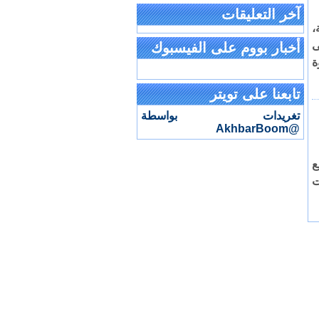
آخر التعليقات
،
ى
أخبار بووم على الفيسبوك
ة
تابعنا على تويتر
تغريدات بواسطة
@AkhbarBoom
ع
ت