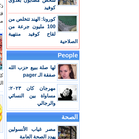
شخص مصابون بعدوى
كوفيد
فت
كورونا: الهند تتخلص من
مص
100 مليون جرعة من
لقاح كوفيد منتهية
الصلاحية
People
لها صلة ببيع حزب الله
صفقة الـ pager
كل
ال
مهرجان كان ٢٠٢٣:
مساواة بين النسائي
والرجالي
الصحة
مصر غياب الأنسولين
يهدد الصحة العامة