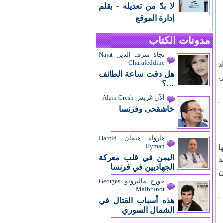
لا بدّ من تعديله - بقلم
إدارة الموقع
مدونات الكتاب
نجاة شرف الدين Najat
Charafeddine
د
هل دقت ساعة الطائف
لف دولار.
…؟
ألآن غريش Alain Gresh
خاشقجي وفرنسا
هارولد هيمان Harold
Hyman
ا
اليمن في قلب معركة
د
الجهاديين في فرنسا
ن
جورج مالبرونو Georges
Malbrunot
هذه أسباب القتال في
الشمال السوري