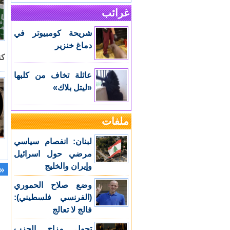
غرائب
شريحة كومبيوتر في
دماغ خنزير
كن
عائلة تخاف من كلبها
«ليتل بلاك»
ملفات
لبنان: انفصام سياسي
مرضي حول اسرائيل
وإيران والخليج
«
وضع صلاح الحموري
(الفرنسي فلسطيني):
فالج لا تعالج
تحول مزاج الحزب