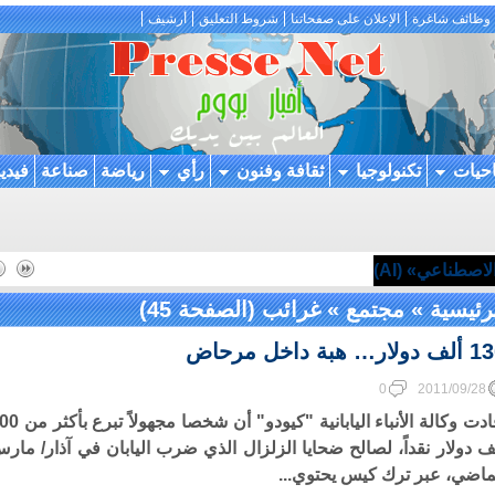
وظائف شاغرة
الإعلان على صفحاتنا
شروط التعليق
أرشيف
احيات
تكنولوجيا
ثقافة وفنون
رأي
رياضة
صناعة
فيدي
اصطناعي» (AI)
رئيسية
»
مجتمع
»
غرائب
(الصفحة 45)
ولار… هبة داخل مرحاض
0
2011/09/28
أفادت وكالة الأنباء اليابانية "كيودو" أن شخصا
ف دولار نقداً، لصالح ضحايا الزلزال الذي ضرب اليابان في آذار/ مار
ماضي، عبر ترك كيس يحتوي...