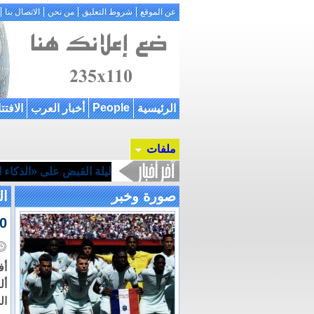
عن الموقع
شروط التعليق
من نحن
الاتصال بنا
People
الرئيسية
أخبار العرب
الافتت
ملفات
ليلة القبض على «الذكاء ال
صورة وخبر
ال
130 ألف د
أل
ال