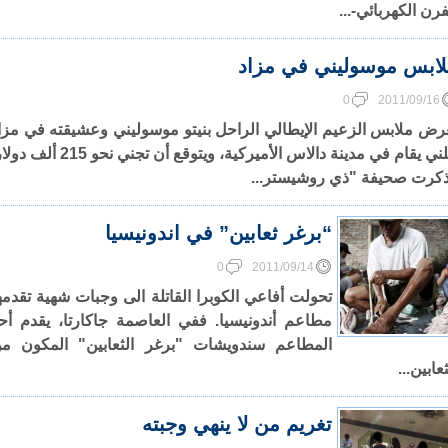
فرن الكهربائي-...
لابس موسوليني في مزاد
0
2011/09/16
عرض ملابس الزعيم الإيطالي الراحل بنيتو موسوليني وعشيقته في مزا
علني يقام في مدينة دالاس الأميركية، ويتوقع أن تجني نحو 215 أ
كرت صحيفة "ذي روشيستر...
“برغر ثعابين” في اندونيسيا
0
2011/09/14
تحولت أفاعي الكوبرا القاتلة الى وجبات شهية تقدمه
مطاعم أندونيسيا. ففي العاصمة جاكارتا، يقدم أح
المطاعم سندويشات "برغر الثعابين" المكون م
ثعابين...
تغريم من لا ينهي وجبته