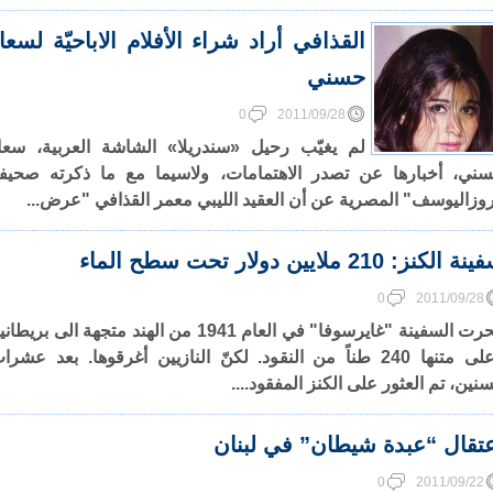
القذافي أراد شراء الأفلام الاباحيّة لسعا
حسني
0
2011/09/28
لم يغيّب رحيل «سندريلا» الشاشة العربية، سعا
ني، أخبارها عن تصدر الاهتمامات، ولاسيما مع ما ذكرته صحيف
وزاليوسف" المصرية عن أن العقيد الليبي معمر القذافي "عرض...
ة الكنز: 210 ملايين دولار تحت سطح الماء
0
2011/09/28
ابحرت السفينة "غايرسوفا" في العام 1941 من الهند متجهة الى بريطان
وعلى متنها 240 طناً من النقود. لكنّ النازيين أغرقوها. بعد عشرا
سنين، تم العثور على الكنز المفقود....
تقال “عبدة شيطان” في لبنان
0
2011/09/22