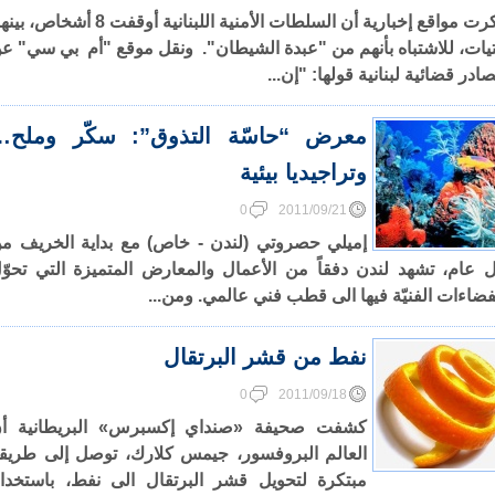
ذكرت مواقع إخبارية أن السلطات الأمنية اللبنانية أوقفت 8 أشخاص
يات، للاشتباه بأنهم من "عبدة الشيطان". ونقل موقع "أم بي سي" ع
ادر قضائية لبنانية قولها: "إن...
معرض “حاسّة التذوق”: سكّر وملح…
وتراجيديا بيئية
0
2011/09/21
إميلي حصروتي (لندن - خاص) مع بداية الخريف م
 عام، تشهد لندن دفقاً من الأعمال والمعارض المتميزة التي تحوّ
فضاءات الفنيّة فيها الى قطب فني عالمي. ومن...
نفط من قشر البرتقال
0
2011/09/18
كشفت صحيفة «صنداي إكسبرس» البريطانية أ
العالم البروفسور، جيمس كلارك، توصل إلى طريق
مبتكرة لتحويل قشر البرتقال الى نفط، باستخدا