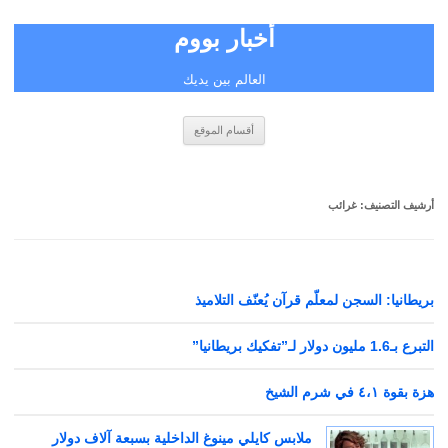
أخبار بووم
العالم بين يديك
انتقل
أقسام الموقع
إلى
المحتوى
أرشيف التصنيف:
غرائب
بريطانيا: السجن لمعلّم قرآن يُعنّف التلاميذ
التبرع بـ1.6 مليون دولار لـ”تفكيك بريطانيا”
هزة بقوة ٤،١ في شرم الشيخ
ملابس كايلي مينوغ الداخلية بسبعة آلاف دولار