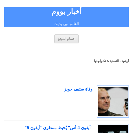
أخبار بووم
العالم بين يديك
انتقل
أقسام الموقع
إلى
المحتوى
أرشيف التصنيف:
تكنولوجيا
وفاة ستيف جوبز
“أيفون 4 أس” يُحبط منتظري “أيفون 5”