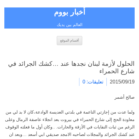
أخبار بووم
العالم بين يديك
انتقل
أقسام الموقع
إلى
المحتوى
الحلول لأزمة لبنان نجدها عند …كشك الجرائد في
شارع الحمراء
2015/09/19
تعليقات: 0
صالح أشمر
ولما عدت من إجازتي الناعمة في بلدتي العديسة الوادعة،كان لا بد لي من
معاودة الحج إلى شارع الحمراء في بيروت بعد انجلاء عاصفة الرمال وعلى
الرغم من ثبات النفايات في الأزقة والحارات. ..وكان أول ما فعلته الوقوف
عند كشك الجرائد والمجلات لصاحبه الامجد صديقي ابي أسعد …وبعد ان