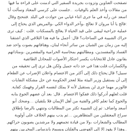
تصفحت العناوين وتزودت بجريدة السفير التي ادمنت على قراءة ما فيها
من مقالات وأخذ العلم بالوفيات. ..جلست على كرسي المعتاد وسألت أبا
اسعد عن رأيه في ما جرى اثناء غيابي من حوادث في البلد .فتنحنح وقال
:فالج يا أبا مروان لا تعالج ،وآخر الدواء الكي ،والمريض الذي يحتاج إلى
عملية جراحية ليبقى على قيد الحياة لا يعالج بالمسكنات .قلت : كيف ترى
حراك الشبيبة في الساحات؟ قال: أجمل ما فيه هذا التلاقي الذي اشتقنا
إليه من زمان بين الشبان من سائر أنحاء لبنان، وهتافاتهم بصوت واحد ضد
الفساد والمفسدين، ومطالبتهم بمحاسبة الحرامية والمقصرين ،ومناداتهم
بقانون عادل للانتخابات يكسر احتكار الأصوات للمحادل الطائفية
والكسارات.قلت:هذا في حد ذاته جميل ولكن هل ترى إلى تحقيقه من
سبيل؟ قال:يحتاج ذلك إلى أكثر من الاعتصام واعلان الإضراب عن الطعام
إلى أن يستقيل وزير البيئة مثلا لعجز الحكومة عن حل مشكلة النفايات
فالوزبر مهما جرى لن يستقيل لأنه لا يملك لنفسه القرار وفهمك كفاية.
قلت:لعلهم أدركوا ذلك ففكوا الاعتصام . قال: بعد أن عضهم الجوع بنابه
والجوع كما تعلم كافر والفتية من أهل الإيمان فلا يلتقيان …وضحك أبو
أسعد واضاف: ثم إن الشبيبة تكثر من المطالبات وتنتهي بالرضا بإطلاق
سراح المعتقلين من المتظاهرين …ثم يدب بينهم الخلاف على أولوية
المطالب والشعارات ،ولا من قيادة تجمعهم ولا مرشدين يصوبون حراكهم.
..وهذا لا يقود إلا إلى الفوضى والفلتان ويسمح باندساس المخربين بينهم