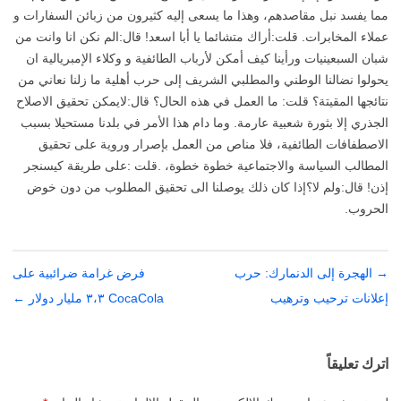
مما يفسد نبل مقاصدهم، وهذا ما يسعى إليه كثيرون من زبائن السفارات و
عملاء المخابرات. قلت:أراك متشائما يا أبا اسعد! قال:الم نكن انا وانت من
شبان السبعينيات ورأينا كيف أمكن لأرباب الطائفية و وكلاء الإمبريالية ان
يحولوا نضالنا الوطني والمطلبي الشريف إلى حرب أهلية ما زلنا نعاني من
نتائجها المقيتة؟ قلت: ما العمل في هذه الحال؟ قال:لايمكن تحقيق الاصلاح
الجذري إلا بثورة شعبية عارمة. وما دام هذا الأمر في بلدنا مستحيلا بسبب
الاصطفافات الطائفية، فلا مناص من العمل بإصرار وروية على تحقيق
المطالب السياسة والاجتماعية خطوة خطوة، .قلت :على طريقة كيسنجر
إذن! قال:ولم لا؟إذا كان ذلك يوصلنا الى تحقيق المطلوب من دون خوض
الحروب.
→
تصفّح
الهجرة إلى الدنمارك: حرب
فرض غرامة ضرائبية على
المقالات
إعلانات ترحيب وترهيب
CocaCola ٣،٣ مليار دولار
←
اترك تعليقاً