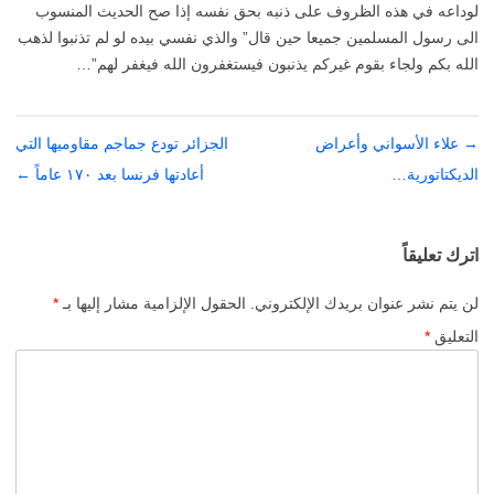
لوداعه في هذه الظروف على ذنبه بحق نفسه إذا صح الحديث المنسوب
الى رسول المسلمين جميعا حين قال” والذي نفسي بيده لو لم تذنبوا لذهب
الله بكم ولجاء بقوم غيركم يذنبون فيستغفرون الله فيغفر لهم”…
→
تصفّح
علاء الأسواني وأعراض
الجزائر تودع جماجم مقاوميها التي
المقالات
الديكتاتورية…
أعادتها فرنسا بعد ١٧٠ عاماً
←
اترك تعليقاً
لن يتم نشر عنوان بريدك الإلكتروني.
الحقول الإلزامية مشار إليها بـ
*
التعليق
*