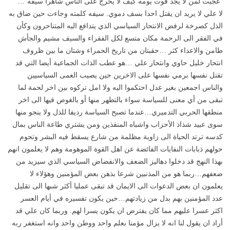
“عجبت لمن لا يجد قوت يومه كيف لا يخرج على الناس شاهرا سيفه”…
لا علي لا يريد ان يقتل احدا بسف دموي. سيفه كلمته وجاءت حين ضاق به
الذل كصرخة لرفض الانتحار السياسي الذي يتدافع اليه المتناحرون وكأن
في الفقر الى الرحمة مكان متسع لكل الفقراء والسيف مشيم والجأش
طامن والاعداء كثر …حقبتان من تاريخ الحمراء وشتان ما بين ظروف
انتحار خليل حاوي وانتحار علي …هو عطب الذات الجماعية أيضا التي قد
تقتل نفسها برمي نفسها على الاخرين حين يصيب العمى السياسيين
والناس اجمعين بغير عدل احتكموا اليه ولا امل تركوه بين اخر لحمة لما
تبقى من أي معنى للسياسة سواء بالتطهر منها أو بالغوص فيها الى اخر
منطقها الحربي التدميري…عندما تصبح السياسة رديفا للذل ولا ينجو منها
سوى عبيد شذاذ الأحزاب واشباه المنقذين ومن يشتري طاعة الناس بمال
كدسه ترتد الحياة الى زاوية مظلمة من شارع يسقط فيه البشر وتحوم
حولهم ذبابات النفايات الفائضة عن اهل القوة الموهومة وهم لا يعلمون انهم
بهذا النهج قد دخلوا دهاليز الضعف والانفضاض السياسي الذي سيزيد من
ضعفهم…ربما هو من المذنبين شرعا بذهن بعض المؤمنين وهؤلاء لا
يعلمون ان بعض الدعوات الى الايمان قد تبقى عمليا أكثر شبها الى تقليل
عدد المؤمنين بهم بدل من زيادتهم…حين يكون تفسيره في أيام العسر
اكثر عسرا عليهم مما كان يفترض ان يكون يسرا لهم. وربما كان علي قد
أراد ان يقول لنا انه لا يزال مؤمنا بعلم واحد ووطن واحد وانه استغفر ربه