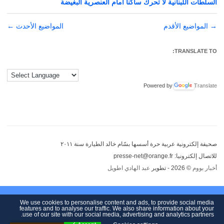
السلطات اللبنانية لا تحرك ساكناً أمام العنصرية البغيضة
→
تصفّح
المواضيع الأقدم
المواضيع الأحدث
←
المقالات
TRANSLATE TO:
Powered by
Translate
صحيفة إلكترونية عربية حرة أسسها بسّام خالد الطيارة سنة ٢٠١١
للاتصال إلكترونيا: presse-net@orange.fr
أخبار بووم
© 2026 - تطوير
عبد الهادي اطويل
We use cookies to personalise content and ads, to provide social media
features and to analyse our traffic. We also share information about your
use of our site with our social media, advertising and analytics partners.