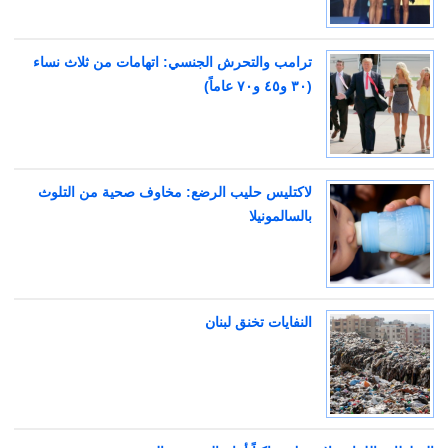
ترامب والتحرش الجنسي: اتهامات من ثلاث نساء
(٣٠ و٤٥ و٧٠ عاماً)
لاكتليس حليب الرضع: مخاوف صحية من التلوث
بالسالمونيلا
النفايات تخنق لبنان