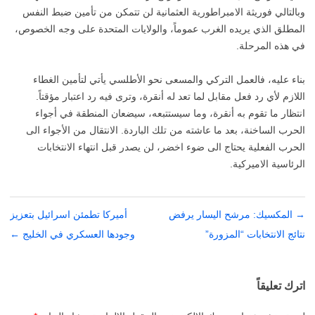
وبالتالي فوريثة الامبراطورية العثمانية لن تتمكن من تأمين ضبط النفس
المطلق الذي يريده الغرب عموماً، والولايات المتحدة على وجه الخصوص،
في هذه المرحلة.
بناء عليه، فالعمل التركي والمسعى نحو الأطلسي يأتي لتأمين الغطاء
اللازم لأي رد فعل مقابل لما تعد له أنقرة، وترى فيه رد اعتبار مؤقتاً.
انتظار ما تقوم به أنقرة، وما سيستتبعه، سيضعان المنطقة في أجواء
الحرب الساخنة، بعد ما عاشته من تلك الباردة. الانتقال من الأجواء الى
الحرب الفعلية يحتاج الى ضوء اخضر، لن يصدر قبل انتهاء الانتخابات
الرئاسية الاميركية.
→
تصفّح
المكسيك: مرشح اليسار يرفض
أميركا تطمئن اسرائيل بتعزيز
المقالات
نتائج الانتخابات “المزورة”
وجودها العسكري في الخليج
←
اترك تعليقاً