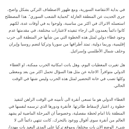
في بداية الانتفاضة السورية، ومع ظهور الاصطفاف التركي بشكل واضح،
جرى الحديث عن المنطقة العازلة “لحماية الشعب السوري”. هذا المصطلح
استعمله الاتراك في اكثر من مناسبة، ولوحوا به في أوقات عدة، لكنهم
كانوا دائماً يعمدون الى ارجاء تنفيذه لاعتبارات مختلفة، في مقدمتها عدم
وجود غطاء دولي لمثل هذه الخطوة التي من شأنها جر المنطقة الى حرب
إقليمية، وربما دولية، تمتد أطرافها من سوريا وتركيا لتضم روسيا وإيران
وحلف شمال الأطلسي وإسرائيل.
هل تغيرت المعطيات اليوم، وهل باتت امكانية الحرب ممكنة، او الغطاء
الدولي متوافراً. الاجابة عن مثل هذا السؤال تحمل اكثر من بعد ومعطى
وكلها تصب في خانة التحضير لمثل هذه الحرب وليس شنها في الوقت
الحالي.
الغطاء الدولي هو ما تسعى أنقرة الى تأمينه في الوقت الراهن لتنفيذ
خطوة رد اعتبار لإسقاط طائرتها. فأنقرة ودورها الذي ترسمه لنفسها في
المنطقة باتا امام لحظة مفصلية، وخصوصاً ان المرحلة الماضية لم يشهد
العالم من أنقرة سوى أقوال ووعود بالتحرك، كانت تنتهي دائماً الى لا
شيء. الوضع الان بات مختلفا، وموقع تركيا على المدى البعيد بات مهددا،