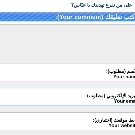
على من تقرع تهديدك يا عبّاس؟
كتب تعليقك (Your comment):
اسم (مطلوب):
Your na
ريد الإلكتروني (مطلوب):
Your ema
بط موقعك (اختياري):
Your websi