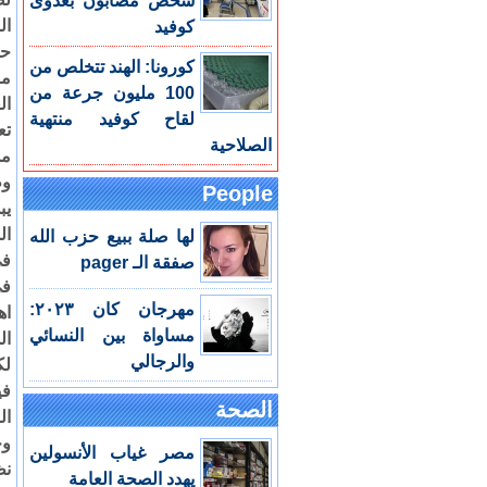
شخص مصابون بعدوى
ال
كوفيد
حي
كورونا: الهند تتخلص من
مر
100 مليون جرعة من
ال
لقاح كوفيد منتهية
تع
الصلاحية
مد
وط
People
يب
ال
لها صلة ببيع حزب الله
في
صفقة الـ pager
في
مهرجان كان ٢٠٢٣:
اه
مساواة بين النسائي
ال
والرجالي
لك
في
الصحة
ال
وج
مصر غياب الأنسولين
نظ
يهدد الصحة العامة