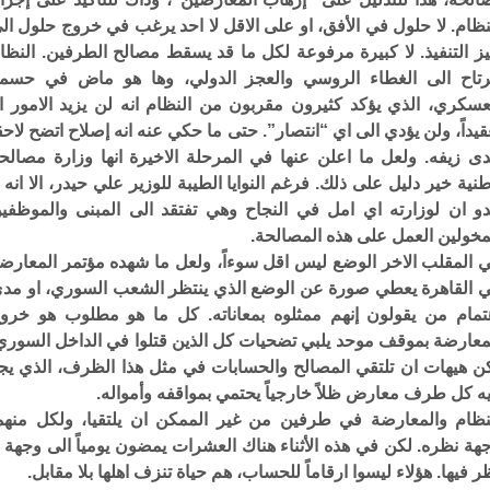
نظام. لا حلول في الأفق، او على الاقل لا احد يرغب في خروج حلول ال
ز التنفيذ. لا كبيرة مرفوعة لكل ما قد يسقط مصالح الطرفين. النظا
تاح الى الغطاء الروسي والعجز الدولي، وها هو ماض في حسم
عسكري، الذي يؤكد كثيرون مقربون من النظام انه لن يزيد الامور ال
قيداً، ولن يؤدي الى اي “انتصار”. حتى ما حكي عنه انه إصلاح اتضح لاحق
ى زيفه. ولعل ما اعلن عنها في المرحلة الاخيرة انها وزارة مصالح
نية خير دليل على ذلك. فرغم النوايا الطيبة للوزير علي حيدر، الا انه ل
دو ان لوزارته اي امل في النجاح وهي تفتقد الى المبنى والموظفي
مخولين العمل على هذه المصالحة.
 المقلب الاخر الوضع ليس اقل سوءاً، ولعل ما شهده مؤتمر المعارض
 القاهرة يعطي صورة عن الوضع الذي ينتظر الشعب السوري، او مد
تمام من يقولون إنهم ممثلوه بمعاناته. كل ما هو مطلوب هو خرو
معارضة بموقف موحد يلبي تضحيات كل الذين قتلوا في الداخل السوري
ن هيهات ان تلتقي المصالح والحسابات في مثل هذا الظرف، الذي يج
ه كل طرف معارض ظلاً خارجياً يحتمي بمواقفه وأمواله.
نظام والمعارضة في طرفين من غير الممكن ان يلتقيا، ولكل منهم
هة نظره. لكن في هذه الأثناء هناك العشرات يمضون يومياً الى وجهة ل
ر فيها. هؤلاء ليسوا ارقاماً للحساب، هم حياة تنزف اهلها بلا مقابل.