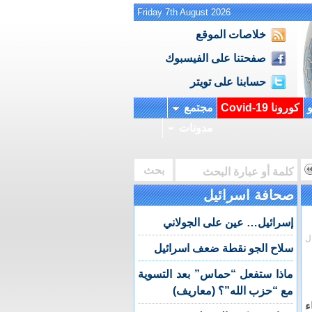
Friday 7th August 2026
خلاصات الموقع
صفحتنا على الفيسبوك
حسابنا على تويتر
و
كورونا Covid-19
مجتمع
مدونات
صحافة اسرائيل
إسرائيل… عين على الجولاني
ل
سلاح الجو نقطة ضعف اسرائيل
ماذا ستفعل “حماس” بعد التسوية
مع “حزب الله”؟ (معاريف)
ء