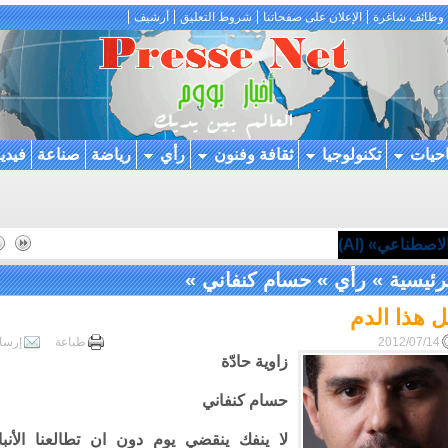
وظائف شاغرة
الإعلان على صفحاتنا
شروط التعليق
أرشيف
احيات
تكنولوجيا
ثقافة وفنون
رأي
رياضة
صناعة
فيدي
اصطناعي» (AI)
رئيسية
»
رأي
»
حسام كنفاني
»
 هذا الدم
2012/07/14
طباعة
إرسا
زاوية حادّة
حسام كنفاني
لا ينفك ينقضي يوم دون ان تطالعنا الأنبا