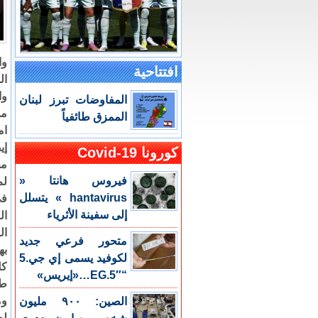
وا
افتتاحية
ال
وا
المفاوضات تبرز لبنان
من
الممزق طائفياً
ام
إي
كورونا Covid-19
مج
فيروس هانتا «
لم
hantavirus » يتسلل
في
إلى سفينة الأثرياء
ال
ال
متحور فرعي جديد
به
لكوفيد يسمى إي جي.5
كل
“EG.5″…«إيريس»
طا
وم
الصين: ٩٠٠ مليون
لص