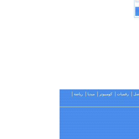
اصل
رقميات
كومبيوتر
ميديا
رياضة