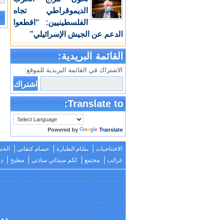
الديموقراطي تجاه
الفلسطينيين: “اقطعوا
e:
الدعم عن الجيش الإسرائيلي”
القائمة البريدية:
الاشتراك في القائمة البريدية للموقع:
Translate to:
Powered by
Translate
الافتتاحيات
بسّام الطيارة
حسام كنفاني
الحد
غرائب
مجتمع
لكم سيداتي سادتي
مطبخ
دي