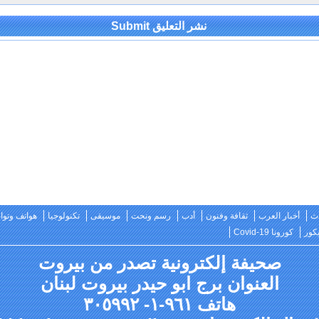
Alternativ
ث
أخبار العرب
ثقافة وفنون
أدب
رسم ونحت
موسيقى
تكنولوجيا
هواتف وتو
كور
كورونا Covid-19
صحيفة إلكترونية تصدر من بيروت
العنوان برج ابو حيدر بيروت لبنان
هاتف ٩٦١-١- ٣٠٥٩٩٢