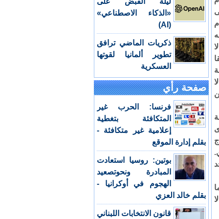
ليلة القبض على
ى
«الذكاء الاصطناعي»
م
(AI)
ه
ذكريات الماضي ترافق
ا
تطوير ألمانيا لقوتها
ا
العسكرية
ة
ا
صفحة رأي
ن
فرنسا: الحرب غير
ة
المتكافئة بتغطية
ى
إعلامية غير متكافئة -
ج
بقلم إدارة الموقع
.
بوتين: روسيا استعادت
د
المبادرة ونحوتصعيد
الهجوم في أوكرانيا -
ا
بقلم خالد العزي
ا
قانون الانتخابات اللبناني