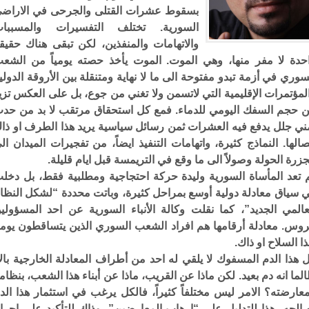
بسقوط عشرات القتلى والجرحى في الاراض
السورية. تختلف التفسيرات والمسببا
والاتهامات والمنفذين، لكن تبقى هناك حقيق
حدة لا مفر منها، وهي الموت. الموت يأخذ حصته يومياً من الشع
سوري في أزمة تبدو مفتوحة الى ما لا نهاية ومتنقلة بين الأروقة الدولي
لمؤتمرات الإقليمية التي لاتسمن ولا تغني من جوع، بل على العكس تزي
 حجم السفك اليومي للدماء. فمع كل استحقاق مرتقب لا بد من حد
ني جلل يدفع فيه العشرات ثمن رسائل سياسية يريد هذا الطرف او ذا
صالها. النماذج كثيرة، واتهامات التنفيذ ايضاً، من تفجيرات الميدان ال
زرة الحولة وصولاً الى ما وقع في التريمسة قبل ايام قليلة.
 تعد المأساة السورية وليدة حركة احتجاجية ومطلبية فقط، بل دخل
 سياق معادلة دولية أوسع بمراحل كثيرة، وباتت محددة “لشكل النظا
عالمي الجديد”، كما نقلت وكالة الأنباء السورية عن احد المسؤولي
روس. معادلة أرقامها هم افراد الشعب السوري الذين يتساقطون يوميا
ذا السلاح او ذاك.
 هذا الدم المسفوك لا يلقي له احد من أطراف المعادلة الخارجية بالاً
لما انه دم بعيد. لكن ماذا عن القريب، ماذا عن أبناء هذا الشعب، بنظام
عارضته؟ الامر ليس مختلفاً كثيراً، فالكل يرغب في استثمار هذا الد
الحه، هذا للتدليل على “إرهاب المعارضين”، وذاك للتأكيد على إجرا