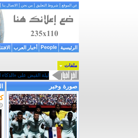
عن الموقع
شروط التعليق
من نحن
الاتصال بنا
People
الرئيسية
أخبار العرب
الافتت
ملفات
ليلة القبض على «الذكاء ال
صورة وخبر
ال
كل