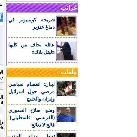
غرائب
اُ
شريحة كومبيوتر في
دماغ خنزير
عائلة تخاف من كلبها
«ليتل بلاك»
ملفات
ال
me
لبنان: انفصام سياسي
مرضي حول اسرائيل
الب
وإيران والخليج
il
وضع صلاح الحموري
(الفرنسي فلسطيني):
را
فالج لا تعالج
te
تحول مزاج الحزب