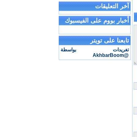
آخر التعليقات
أخبار بووم على الفيسبوك
تابعنا على تويتر
تغريدات بواسطة
@AkhbarBoom