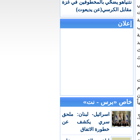
نتنياهو يضحّي بالمخطوفين في غزة
ي
مقابل الكرسي(عن يديعوت)
ت
ة
إعلان
ب
ة
د
ث
ك
ى
ت
م
ن
خاص «برس - نت»
ً
اسرائيل- لبنان: ملحق
،
سري يكشف عن
ه
خطورة الاتفاق
م
م