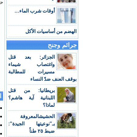
حس
أوقات شرب الماء…
الهضم من أساسيات الأكل
جرائم وجنح
الجزائر: بعد قتل
واغتصاب شيماء
مسيرات للمطالبة
بوقف العنف ضدّ النساء
بريطانيا: من قتل
ا
اللبنانية آية هاشم؟
لماذا؟
الحشيشالمعروفة
بـ”نوعيتها الجيدة”:
ضبط ٢٥ طناً