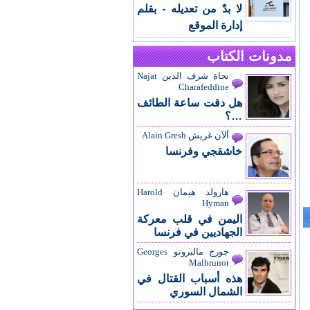
لا بدّ من تعديله - بقلم
إدارة الموقع
مدونات الكتاب
نجاة شرف الدين Najat
Charafeddine
هل دقت ساعة الطائف
…؟
ألآن غريش Alain Gresh
خاشقجي وفرنسا
هارولد هيمان Harold
Hyman
اليمن في قلب معركة
الجهاديين في فرنسا
جورج مالبرونو Georges
Malbrunot
هذه أسباب القتال في
الشمال السوري