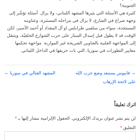
الجنوبية؟
كثيرة هي الأسئلة التي يثيرها المشهد اللبناني، ولا يزال. أسئلة تؤشّر إلى
وجهة صراع في الشارع، لا يزال في مراحله المستترة، وعناوينه
المستجدة، سواء من سلفيي طرابلس او آل المقداد أو أحمد الأسير، لكن
الوقت قد لا يطول قبل إسدال الستار على حرب الشوارع الخلفيّة، وينتقل
إلى المواجهة العلنية بالعناوين الصريحة غير المواربة. مواجهة تحكمها
معايير التطورات في سوريا، التي بات حريقها في الداخل اللبناني.
→
تصفّح
فابيوس يستبعد وضع حزب الله
المشهد القتالي في سوريا
←
المقالات
على لائحة الإرهاب
اترك تعليقاً
لن يتم نشر عنوان بريدك الإلكتروني.
الحقول الإلزامية مشار إليها بـ
*
التعليق
*