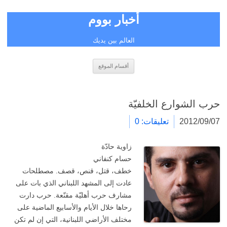
أخبار بووم
العالم بين يديك
انتقل
أقسام الموقع
إلى
المحتوى
حرب الشوارع الخلفيّة
2012/09/07
تعليقات: 0
زاوية حادّة
حسام كنفاني
خطف، قتل، قنص، قصف. مصطلحات
عادت إلى المشهد اللبناني الذي بات على
مشارف حرب أهليّة مقنّعة. حرب دارت
رحاها خلال الأيام والأسابيع الماضية على
مختلف الأراضي اللبنانية، التي إن لم تكن