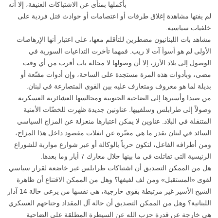
بأكملها بمنأى عن الاشتباكات العنيفة، إلا أنه
لم يفتها مشاهدة إغلاق طرقات أو اعتصامات أو حوادث قتل فردية على
خلفيات سياسية.
مشاهد بات اللبنانيون مضطرين للتأقلم معها، على اعتبار أنها الإرهاصات
الأولى لم هو أسوأ آت لا ريب. فمهما تأخرت التداعيات السورية في
الوصول إلى بلاد الأرز، إلا أن وصولها لا محالة بات أقرب من أي وقت
مضى، وبأدوات هذه المرة مستجدة على الساحة، وإن أدوات مقنّعة أو
بديلة لما هو معروف ومتعارف عليه بين القوى المتصارعة في لبنان.
من صيدا وأسيرها إلى الضاحية الجنوبية ومجالسها العشائرية العسكرية
وصولاً إلى طرابلس وسلفييها. عناونين جديدة ظهرت للخضّات الأمنية
المتنقلة في البلاد. عناوين لا يمكن اعتبارها منعزلة عن المزاج السياسي
السائد في لبنان بقدر ما هي معبّرة عن انفلات مقصود داخل هذا المزاج،
ومن أطرافه الفاعل، لتكون حرباً بالوكالة أو عبر شوارع مواربة للشوراع
الرئيسية التي تقاتلت في ما بينها خلال معارك 7 أيار وما بعدها.
هل من الممكن التصديق أن اشتباكات طرابلس غير خاضعة لقرار سياسي
لقوى «المستقبل» ومن لف لفيفها؟ وهل من الممكن الاقتناع أن ظاهرة
الشيخ الأسير غير مرتبطة بقوى خارجية، هي نفسها من يرعى حالة 14 آذار
اللبنانية؟ وهل من الممكن التصديق أن حالة آل المقداد وجناحهم العسكري
هي خارجة عن قدرة حزب الله عن السيطرة المطلقة على الضاحية