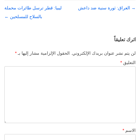
→
تصفّح
العراق: ثورة سنية ضد داعش
ليبيا: قطر ترسل طائرات محملة
المقالات
بالسلاح للمسلحين
←
اترك تعليقاً
لن يتم نشر عنوان بريدك الإلكتروني.
الحقول الإلزامية مشار إليها بـ
*
التعليق
*
الاسم
*