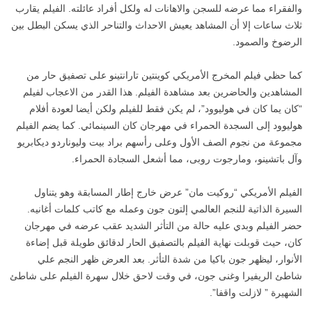
والفقراء مما عرضه للسجن والاهانات له ولكل أفراد عائلته. الفيلم يقارب
ثلاث ساعات إلا أن المشاهد يعيش الاحداث والتناحر الذي يسكن البطل بين
الرضوخ والصمود.
كما حظي فيلم المخرج الأمريكي كوينتين تارانتينو على تصفيق حار من
المشاهدين والحاضرين بعد مشاهدة الفيلم. هذا القدر من الاعجاب لفيلم
“كان يما كان في هوليوود”، لم يكن فقط للفيلم ولكن أيضا لعودة أفلام
هوليوود إلى السجدة الحمراء في مهرجان كان السينمائي. كما يضم الفيلم
مجموعة من نجوم الصف الأول وعلى رأسهم براد بيت وليوناردو ديكابريو
وآل باتشينو، ومارجوت روبى، مما أشعل السجادة الحمراء.
الفيلم الأمريكي “روكيت مان” عرض خارج إطار المسابقة وهو يتناول
السيرة الذاتية للنجم العالمي إلتون جون وعمله مع كاتب كلمات أغانيه.
حضر الفيلم وبدي عليه حالة من التأثر الشديد عقب عرضه في مهرجان
كان، حيث قوبلت نهاية الفيلم بالتصفيق الحار لدقائق طويلة قبل إضاءة
الأنوار، ليظهر جون باكيا من شدة التأثر. بعد العرض ظهر النجم علي
شاطئ الريفيرا وغنى جون، في وقت لاحق خلال سهرة الفيلم على شاطئ
الشهيرة ” لازلت واقفا”.