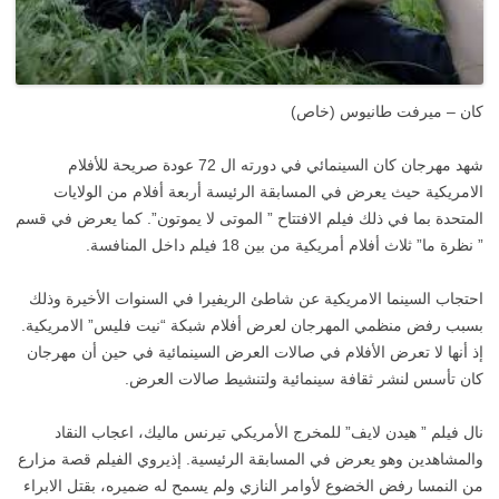
كان – ميرفت طانيوس (خاص)
شهد مهرجان كان السينمائي في دورته ال 72 عودة صريحة للأفلام
الامريكية حيث يعرض في المسابقة الرئيسة أربعة أفلام من الولايات
المتحدة بما في ذلك فيلم الافتتاح ” الموتى لا يموتون”. كما يعرض في قسم
” نظرة ما” ثلاث أفلام أمريكية من بين 18 فيلم داخل المنافسة.
احتجاب السينما الامريكية عن شاطئ الريفيرا في السنوات الأخيرة وذلك
بسبب رفض منظمي المهرجان لعرض أفلام شبكة “نيت فليس” الامريكية.
إذ أنها لا تعرض الأفلام في صالات العرض السينمائية في حين أن مهرجان
كان تأسس لنشر ثقافة سينمائية ولتنشيط صالات العرض.
نال فيلم ” هيدن لايف” للمخرج الأمريكي تيرنس ماليك، اعجاب النقاد
والمشاهدين وهو يعرض في المسابقة الرئيسية. إذيروي الفيلم قصة مزارع
من النمسا رفض الخضوع لأوامر النازي ولم يسمح له ضميره، بقتل الابراء