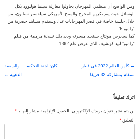
ومن الواضح أن منظمي المهرجان يحاولوا مغازلة سينما هوليوود بكل
الوسائل حيث يتم تكريم المخرج والمنتج الأمريكي سيلفستر ستالون، من
خلال جلسة خاصة في قصر المهرجانات غدا. وسيقدم مشاهد حصرية من
“رامبو 5”.
كما سيعرض مونتاج يستعيد مسيرته وبعد ذلك نسخة مرممة من فيلم
“رامبو” لتيد كوتشيف الذي عرض عام 1882.
→
تصفّح
كأس العالم 2022 في قطر
كان: لجنة التحكيم … والسعفة
المقالات
ستقام بمشاركة 32 فريقا
الذهبية
←
اترك تعليقاً
لن يتم نشر عنوان بريدك الإلكتروني.
الحقول الإلزامية مشار إليها بـ
*
التعليق
*